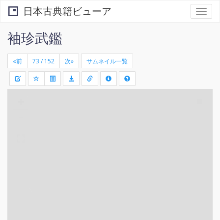
日本古典籍ビューア
Togg
navi
袖珍武鑑
«前
次»
サムネイル一覧
+
矩
-
形
領
域
を
選
択