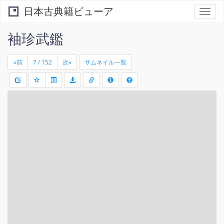
日本古典籍ビューア
Togg
navi
袖珍武鑑
«前
次»
サムネイル一覧
+
矩
-
形
領
域
を
選
択