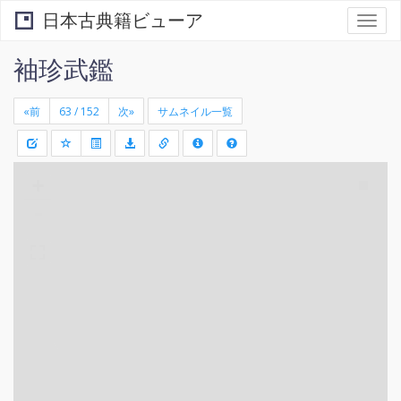
日本古典籍ビューア
Togg
navi
袖珍武鑑
«前
次»
サムネイル一覧
+
矩
-
形
領
域
を
選
択