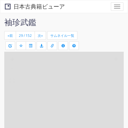
日本古典籍ビューア
Togg
navi
袖珍武鑑
«前
次»
サムネイル一覧
+
矩
-
形
領
域
を
選
択