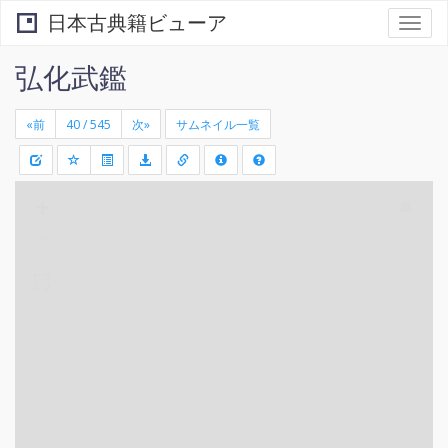
日本古典籍ビューア
Togg
navi
弘化武鑑
«前
次»
サムネイル一覧
+
矩
-
形
領
域
を
選
択