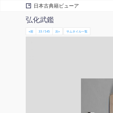
日本古典籍ビューア
弘化武鑑
«前
次»
サムネイル一覧
+
×
-
る