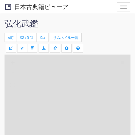
日本古典籍ビューア
Togg
navi
弘化武鑑
«前
次»
サムネイル一覧
+
矩
-
形
領
域
を
選
択