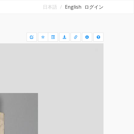
日本語
English
ログイン
矩
形
領
域
を
選
択