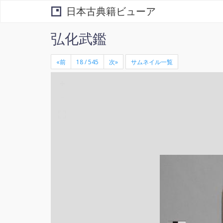
日本古典籍ビューア
弘化武鑑
«前
次»
サムネイル一覧
+
×
-
る