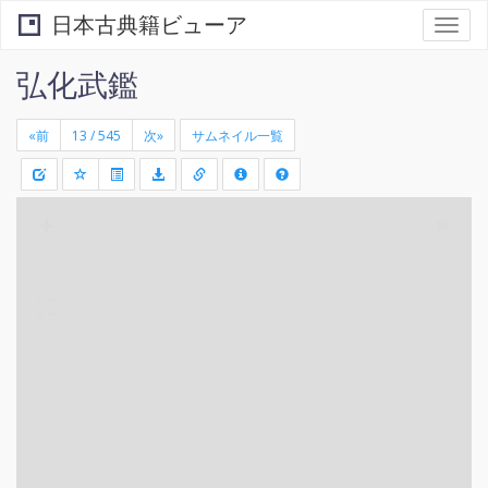
日本古典籍ビューア
Togg
navi
弘化武鑑
«前
次»
サムネイル一覧
+
矩
-
形
領
域
を
選
択