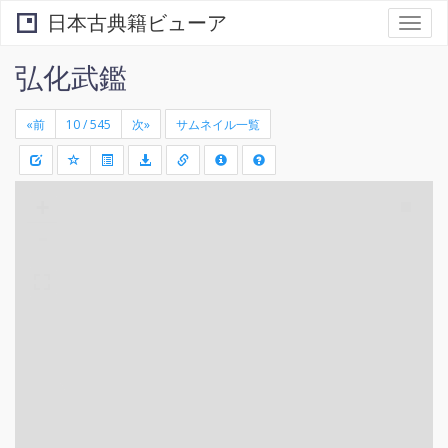
日本古典籍ビューア
Togg
navi
弘化武鑑
«前
次»
サムネイル一覧
+
矩
-
形
領
域
を
選
択