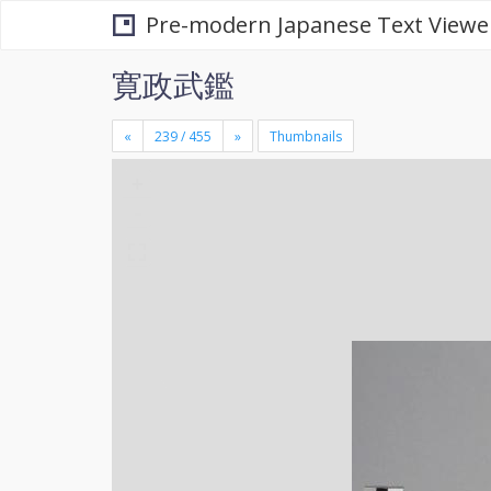
Pre-modern Japanese Text Viewe
寛政武鑑
«
»
Thumbnails
+
×
-
se