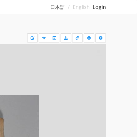
日本語
English
Login
Draw
a
rectangle