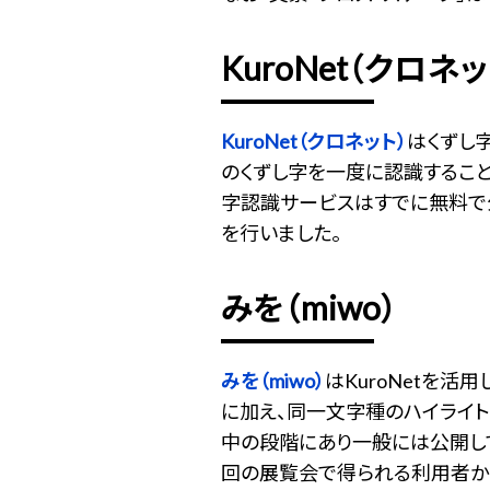
KuroNet（クロネッ
KuroNet（クロネット）
はくずし
のくずし字を一度に認識すること
字認識サービスはすでに無料で公
を行いました。
みを（miwo）
みを（miwo）
はKuroNetを
に加え、同一文字種のハイライ
中の段階にあり一般には公開し
回の展覧会で得られる利用者から