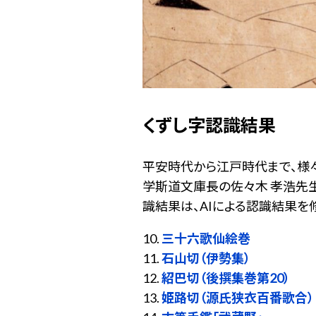
くずし字認識結果
平安時代から江戸時代まで、様々
学斯道文庫長の佐々木 孝浩先生
識結果は、AIによる認識結果を
10.
三十六歌仙絵巻
11.
石山切（伊勢集）
12.
紹巴切（後撰集巻第20）
13.
姫路切（源氏狭衣百番歌合）