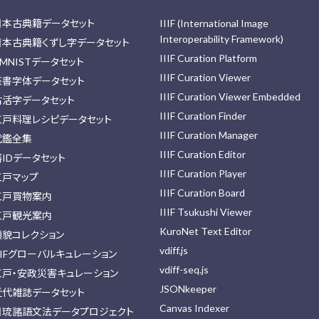
日本古典籍データセット
IIIF (International Image
Interoperability Framework)
日本古典籍くずし字データセット
IIIF Curation Platform
MNISTデータセット
IIIF Curation Viewer
篆書字体データセット
IIIF Curation Viewer Embedded
古活字データセット
IIIF Curation Finder
江戸料理レシピデータセット
IIIF Curation Manager
武鑑全集
IIIF Curation Editor
藩IDデータセット
IIIF Curation Player
江戸マップ
IIIF Curation Board
江戸買物案内
IIIF Tsukushi Viewer
江戸観光案内
KuroNet Text Editor
顔貌コレクション
vdiff.js
IIFグローバルキュレーション
vdiff-seq.js
江戸・安政災害キュレーション
JSONkeeper
近代雑誌データセット
Canvas Indexer
日琉諸語文法データプロジェクト