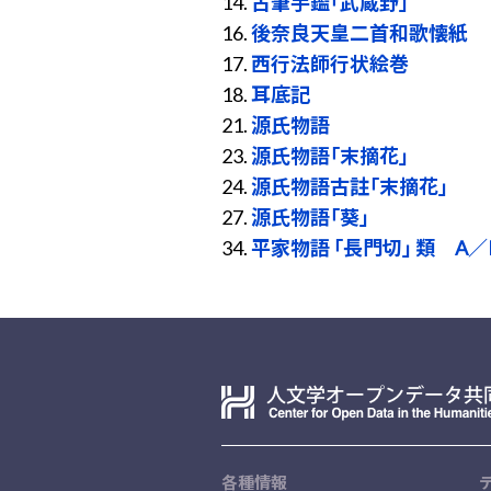
14.
古筆手鑑「武蔵野」
16.
後奈良天皇二首和歌懐紙
17.
西行法師行状絵巻
18.
耳底記
21.
源氏物語
23.
源氏物語「末摘花」
24.
源氏物語古註「末摘花」
27.
源氏物語「葵」
34.
平家物語 「長門切」 類 A／
各種情報