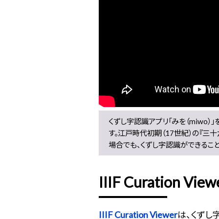
くずし字認識アプリ「みを（miwo
す。江戸時代初期（17世紀）の『
場合でも、くずし字認識ができるこ
IIIF Curation View
IIIF Curation Viewer
は、くずし