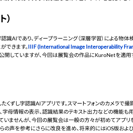
ト）
字認識AIであり、ディープラーニング（深層学習）による物
ができます。
IIIF (International Image Interoperability F
開していますが、今回は展覧会の作品にKuroNetを適
活用したくずし字認識AIアプリです。スマートフォンのカメラで
ト、字母情報の表示、認識結果のテキスト出力などの機能も
ていませんが、今回の展覧会は一般の方々が初めてアプリを
の声を参考にさらに改良を進め、将来的にはiOS版およびAn