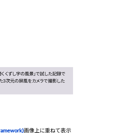
開く くずし字の風景」で試した記録で
れた3次元の屏風をカメラで撮影した
 Framework)
画像上に重ねて表示