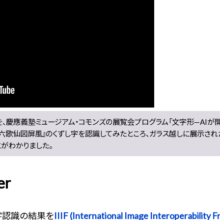
）」を、慶應義塾ミュージアム・コモンズの展覧会プログラム「文字形—AIが
三十六歌仙図屏風』のくずし字を認識してみたところ、ガラス越しに展示さ
とがわかりました。
er
字認識の結果を
IIIF (International Image Interoperability