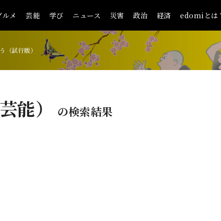
グルメ
芸能
学び
ニュース
災害
政治
経済
edomiとは
う（試行版）
（芸能）
の検索結果