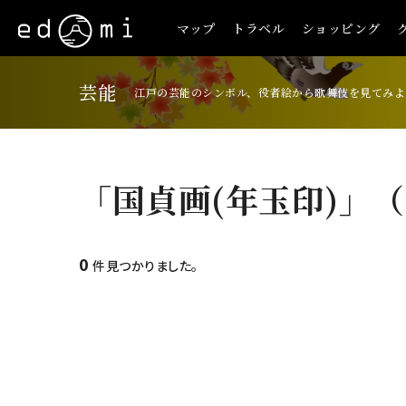
マップ
トラベル
ショッピング
芸能
江戸の芸能のシンボル、役者絵から歌舞伎を見てみよ
「国貞画(年玉印)」
0
件見つかりました。