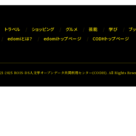
トラベル
ショッピング
グルメ
芸能
学び
ブ
edomiとは？
edomiトップページ
CODHトップページ
021-2025 ROIS-DS人文学オープンデータ共同利用センター(CODH). All Rights Reser