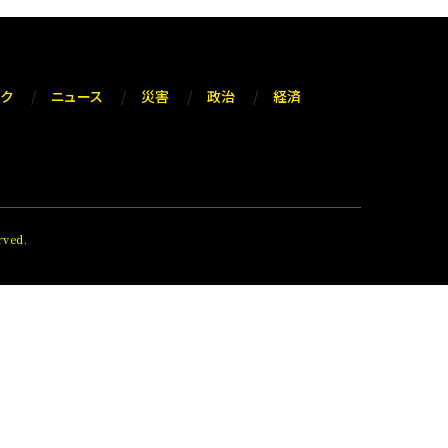
ック
ニュース
災害
政治
経済
ved.