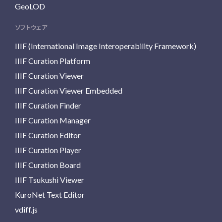
GeoLOD
ソフトウェア
IIIF (International Image Interoperability Framework)
IIIF Curation Platform
IIIF Curation Viewer
IIIF Curation Viewer Embedded
IIIF Curation Finder
IIIF Curation Manager
IIIF Curation Editor
IIIF Curation Player
IIIF Curation Board
IIIF Tsukushi Viewer
KuroNet Text Editor
vdiff.js