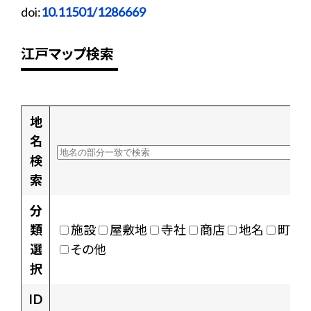
doi:
10.11501/1286669
江戸マップ検索
地
名
検
索
分
類
施設
屋敷地
寺社
商店
地名
町村
選
その他
択
ID