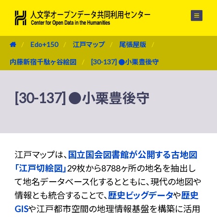
メニュー
Edo+150
江戸マップ
尾張屋版
内藤新宿千駄ヶ谷絵図
[30-137] ●小栗豊後守
[30-137] ●小栗豊後守
江戸マップは、
国立国会図書館が公開する古地図
「江戸切絵図」
29枚から8788ヶ所の地名を抽出し
て地名データベース化するとともに、現代の地図や
情報とも統合することで、
歴史ビッグデータ
や
歴史
GIS
や江戸都市空間の地理情報基盤を構築に活用