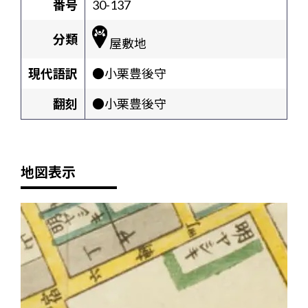
番号
30-137
分類
屋敷地
現代語訳
●小栗豊後守
翻刻
●小栗豊後守
地図表示
+
-