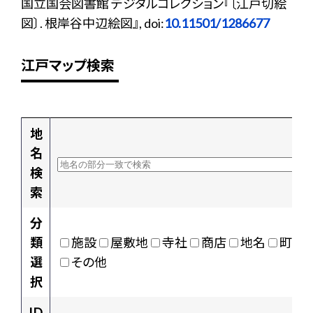
国立国会図書館 デジタルコレクション『〔江戸切絵
図〕. 根岸谷中辺絵図』, doi:
10.11501/1286677
江戸マップ検索
地
名
検
索
分
類
施設
屋敷地
寺社
商店
地名
町村
選
その他
択
ID