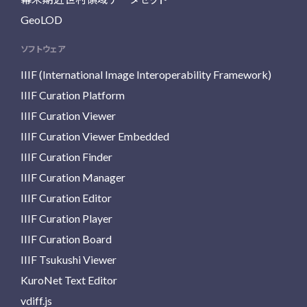
GeoLOD
ソフトウェア
IIIF (International Image Interoperability Framework)
IIIF Curation Platform
IIIF Curation Viewer
IIIF Curation Viewer Embedded
IIIF Curation Finder
IIIF Curation Manager
IIIF Curation Editor
IIIF Curation Player
IIIF Curation Board
IIIF Tsukushi Viewer
KuroNet Text Editor
vdiff.js