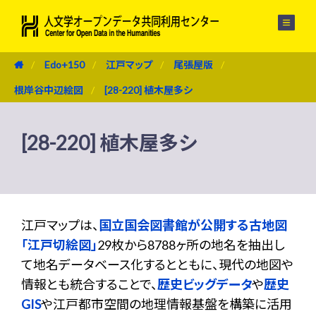
メニュー
Edo+150
江戸マップ
尾張屋版
根岸谷中辺絵図
[28-220] 植木屋多シ
[28-220] 植木屋多シ
江戸マップは、
国立国会図書館が公開する古地図
「江戸切絵図」
29枚から8788ヶ所の地名を抽出し
て地名データベース化するとともに、現代の地図や
情報とも統合することで、
歴史ビッグデータ
や
歴史
GIS
や江戸都市空間の地理情報基盤を構築に活用