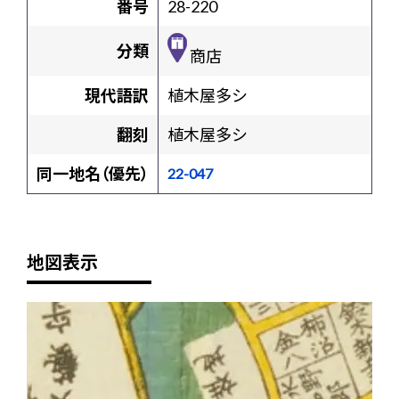
番号
28-220
分類
商店
現代語訳
植木屋多シ
翻刻
植木屋多シ
同一地名（優先）
22-047
地図表示
+
-