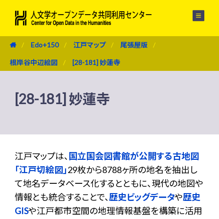
メニュー
Edo+150
江戸マップ
尾張屋版
根岸谷中辺絵図
[28-181] 妙蓮寺
[28-181] 妙蓮寺
江戸マップは、
国立国会図書館が公開する古地図
「江戸切絵図」
29枚から8788ヶ所の地名を抽出し
て地名データベース化するとともに、現代の地図や
情報とも統合することで、
歴史ビッグデータ
や
歴史
GIS
や江戸都市空間の地理情報基盤を構築に活用