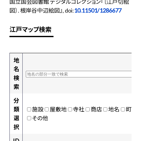
国立国会図書館 デジタルコレクション『〔江戸切絵
図〕. 根岸谷中辺絵図』, doi:
10.11501/1286677
江戸マップ検索
地
名
検
索
分
類
施設
屋敷地
寺社
商店
地名
町村
選
その他
択
ID