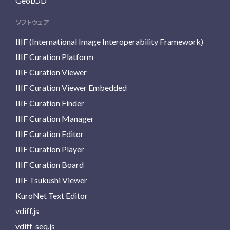
GeoLOD
ソフトウェア
IIIF (International Image Interoperability Framework)
IIIF Curation Platform
IIIF Curation Viewer
IIIF Curation Viewer Embedded
IIIF Curation Finder
IIIF Curation Manager
IIIF Curation Editor
IIIF Curation Player
IIIF Curation Board
IIIF Tsukushi Viewer
KuroNet Text Editor
vdiff.js
vdiff-seq.js