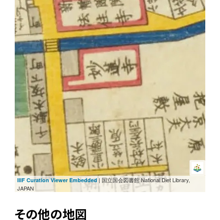
| 国立国会図書館 National Diet Library,
IIIF Curation Viewer Embedded
JAPAN
その他の地図