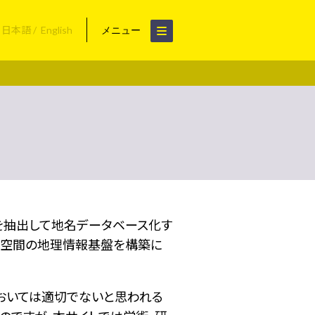
日本語
English
メニュー
名を抽出して地名データベース化す
空間の地理情報基盤を構築に
おいては適切でないと思われる