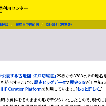
張屋版
根岸谷中辺絵図
[28-095] （天王寺）
が公開する古地図「江戸切絵図」
29枚から8788ヶ所の地
も統合することで、
歴史ビッグデータ
や
歴史GIS
や江戸都市
は
IIIF Curation Platform
を利用しています。 [
もっと詳しく
..]
当時の資料をそのままの形でデジタル化したもので、現代に