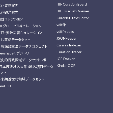
IIIF Curation Board
江戸買物案内
IIIF Tsukushi Viewer
江戸観光案内
KuroNet Text Editor
顔貌コレクション
vdiff.js
IIFグローバルキュレーション
vdiff-seq.js
江戸・安政災害キュレーション
JSONkeeper
近代雑誌データセット
Canvas Indexer
日琉諸語文法データプロジェクト
Curation Tracer
eoshapeリポジトリ
ICP Docker
歴史的行政区域データセットβ版
Kindai-OCR
『日本歴史地名大系』地名項目データ
セット
幕末期近世村領域データセット
eoLOD