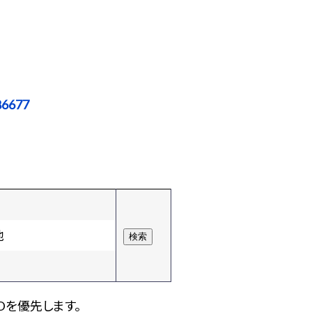
86677
他
Dを優先します。