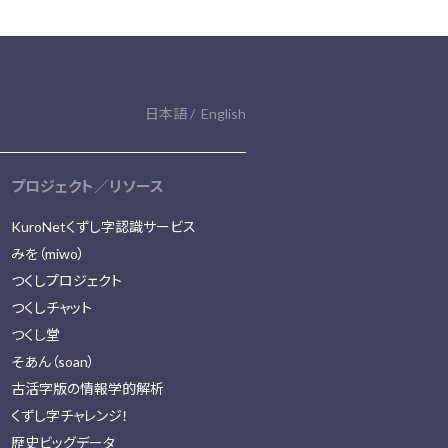
日本語
English
プロジェクト／リソース
KuroNetくずし字認識サービス
みを（miwo）
つくしプロジェクト
つくしチャット
つくし堂
そあん（soan）
古活字版の情報学的解析
くずし字チャレンジ！
歴史ビッグデータ