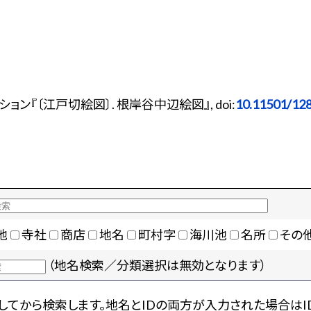
ン『〔江戸切絵図〕. 根岸谷中辺絵図』, doi:
10.11501/12
地
寺社
商店
地名
町村字
海川池
名所
その
（地名検索／分類選択は無効となります）
てから検索します。地名とIDの両方が入力された場合はI