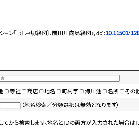
ン『〔江戸切絵図〕. 隅田川向島絵図』, doi:
10.11501/12
地
寺社
商店
地名
町村字
海川池
名所
その
（地名検索／分類選択は無効となります）
てから検索します。地名とIDの両方が入力された場合はI