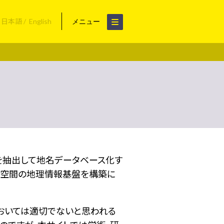
日本語
English
メニュー
名を抽出して地名データベース化す
空間の地理情報基盤を構築に
おいては適切でないと思われる