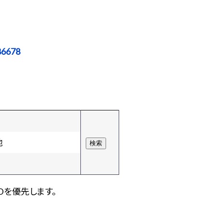
86678
他
Dを優先します。