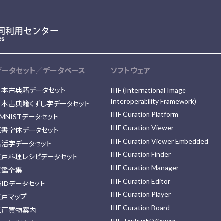
データセット／データベース
ソフトウェア
日本古典籍データセット
IIIF (International Image
Interoperability Framework)
日本古典籍くずし字データセット
IIIF Curation Platform
MNISTデータセット
IIIF Curation Viewer
篆書字体データセット
IIIF Curation Viewer Embedded
古活字データセット
IIIF Curation Finder
江戸料理レシピデータセット
IIIF Curation Manager
武鑑全集
IIIF Curation Editor
藩IDデータセット
IIIF Curation Player
江戸マップ
IIIF Curation Board
江戸買物案内
IIIF Tsukushi Viewer