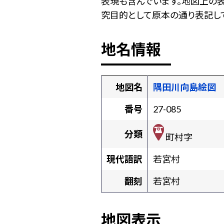
表現も含んでいます。地図上の
究目的として原本の通り表記して
地名情報
地図名
隅田川向島絵図
番号
27-085
分類
町村字
現代語訳
若宮村
翻刻
若宮村
地図表示