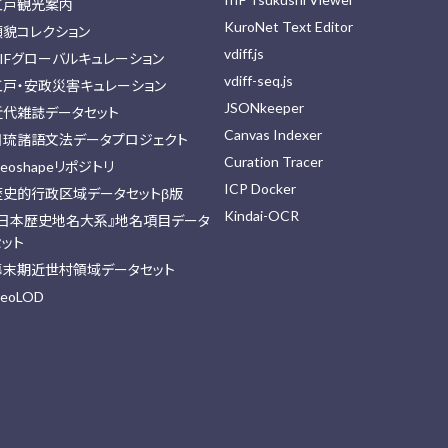
江戸観光案内
KuroNet Text Editor
顔貌コレクション
vdiff.js
IIFグローバルキュレーション
vdiff-seq.js
江戸・安政災害キュレーション
JSONkeeper
近代雑誌データセット
Canvas Indexer
日琉諸語文法データプロジェクト
Curation Tracer
eoshapeリポジトリ
ICP Docker
歴史的行政区域データセットβ版
Kindai-OCR
『日本歴史地名大系』地名項目データ
セット
幕末期近世村領域データセット
eoLOD