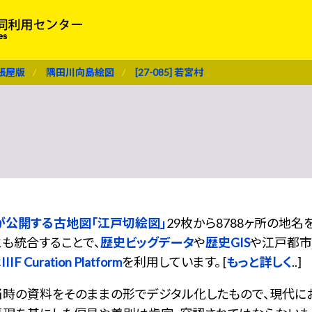
張屋版
隅田川向島絵図
[27-085] 若宮村
が公開する古地図「江戸切絵図」
29枚から8788ヶ所の地
も統合することで、
歴史ビッグデータ
や
歴史GIS
や江戸都市
は
IIIF Curation Platform
を利用しています。 [
もっと詳しく
..]
当時の資料をそのままの形でデジタル化したもので、現代に