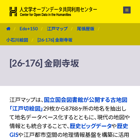
メニュー
Edo+150
江戸マップ
尾張屋版
小石川絵図
[26-176] 金剛寺坂
[26-176] 金剛寺坂
江戸マップは、
国立国会図書館が公開する古地図
「江戸切絵図」
29枚から8788ヶ所の地名を抽出し
て地名データベース化するとともに、現代の地図や
情報とも統合することで、
歴史ビッグデータ
や
歴史
GIS
や江戸都市空間の地理情報基盤を構築に活用