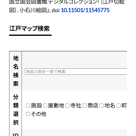
国立国会図書館 デジタルコレクション『〔江戸切絵
図〕. 小石川絵図』, doi:
10.11501/11545775
江戸マップ検索
地
名
検
索
分
類
施設
屋敷地
寺社
商店
地名
町村
選
その他
択
ID