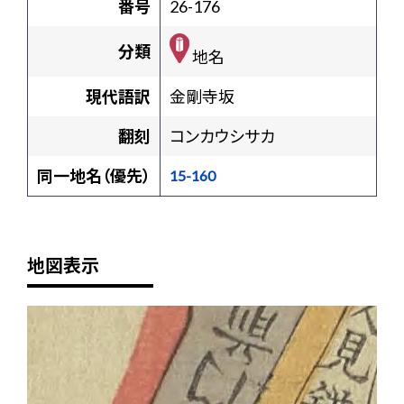
番号
26-176
分類
地名
現代語訳
金剛寺坂
翻刻
コンカウシサカ
同一地名（優先）
15-160
地図表示
+
-