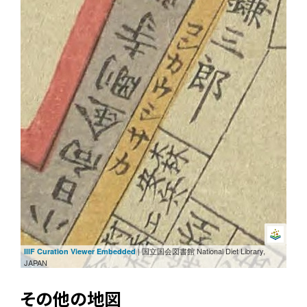
2/4
次
前
| 国立国会図書館 National Diet Library,
IIIF Curation Viewer Embedded
JAPAN
その他の地図