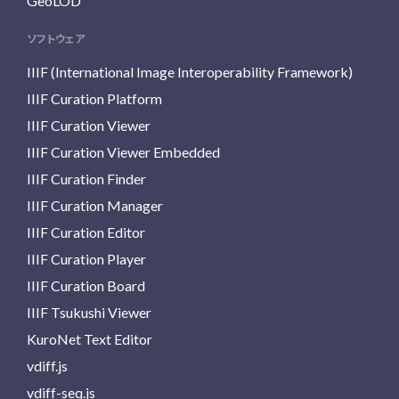
GeoLOD
ソフトウェア
IIIF (International Image Interoperability Framework)
IIIF Curation Platform
IIIF Curation Viewer
IIIF Curation Viewer Embedded
IIIF Curation Finder
IIIF Curation Manager
IIIF Curation Editor
IIIF Curation Player
IIIF Curation Board
IIIF Tsukushi Viewer
KuroNet Text Editor
vdiff.js
vdiff-seq.js