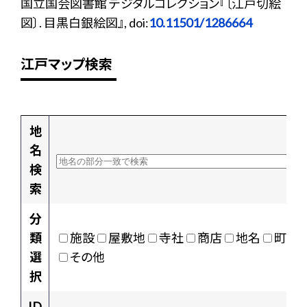
国立国会図書館 デジタルコレクション『〔江戸切絵
図〕. 目黒白銀絵図』, doi:
10.11501/1286664
江戸マップ検索
地
名
検
索
分
類
施設
屋敷地
寺社
商店
地名
町村
選
その他
択
ID