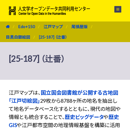
メニュー
Edo+150
江戸マップ
尾張屋版
目黒白銀絵図
[25-187] （辻番）
[25-187] （辻番）
江戸マップは、
国立国会図書館が公開する古地図
「江戸切絵図」
29枚から8788ヶ所の地名を抽出し
て地名データベース化するとともに、現代の地図や
情報とも統合することで、
歴史ビッグデータ
や
歴史
GIS
や江戸都市空間の地理情報基盤を構築に活用