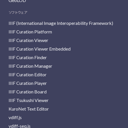
GeoLOD
ソフトウェア
IIIF (International Image Interoperability Framework)
IIIF Curation Platform
IIIF Curation Viewer
IIIF Curation Viewer Embedded
IIIF Curation Finder
IIIF Curation Manager
IIIF Curation Editor
IIIF Curation Player
IIIF Curation Board
IIIF Tsukushi Viewer
KuroNet Text Editor
vdiff.js
vdiff-seq.js