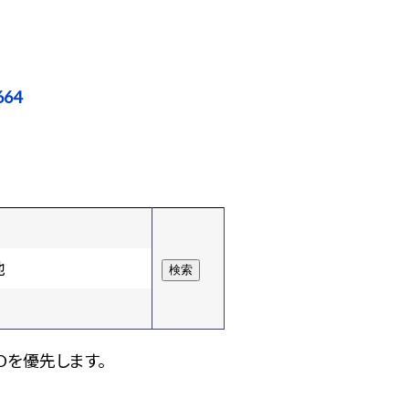
664
他
Dを優先します。