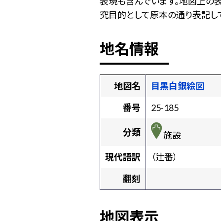
表現も含んでいます。地図上の
究目的として原本の通り表記して
地名情報
地図名
目黒白銀絵図
番号
25-185
分類
施設
現代語訳
（辻番）
翻刻
地図表示