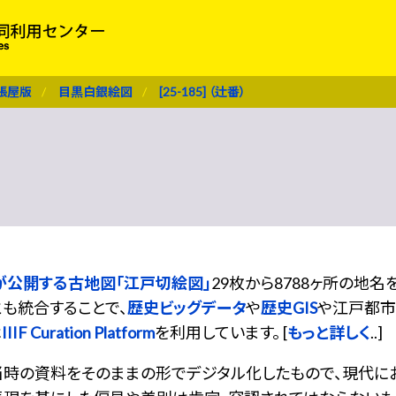
張屋版
目黒白銀絵図
[25-185] （辻番）
が公開する古地図「江戸切絵図」
29枚から8788ヶ所の地
も統合することで、
歴史ビッグデータ
や
歴史GIS
や江戸都市
は
IIIF Curation Platform
を利用しています。 [
もっと詳しく
..]
当時の資料をそのままの形でデジタル化したもので、現代に