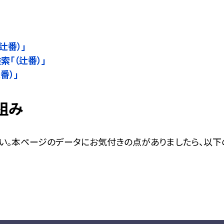
」
辻番）」
検索「（辻番）」
番）」
組み
い。本ページのデータにお気付きの点がありましたら、以