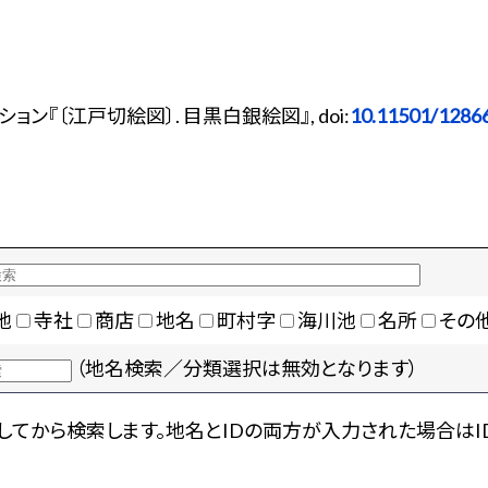
ン『〔江戸切絵図〕. 目黒白銀絵図』, doi:
10.11501/1286
地
寺社
商店
地名
町村字
海川池
名所
その
（地名検索／分類選択は無効となります）
てから検索します。地名とIDの両方が入力された場合はI