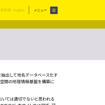
日本語
English
メニュー
名を抽出して地名データベース化す
空間の地理情報基盤を構築に
おいては適切でないと思われる