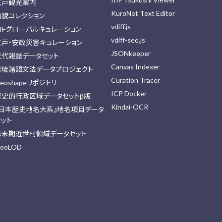
江戸観光案内
KuroNet Text Editor
顔貌コレクション
vdiff.js
IIFグローバルキュレーション
vdiff-seq.js
江戸・安政災害キュレーション
JSONkeeper
近代雑誌データセット
Canvas Indexer
日琉諸語文法データプロジェクト
Curation Tracer
eoshapeリポジトリ
ICP Docker
歴史的行政区域データセットβ版
Kindai-OCR
『日本歴史地名大系』地名項目データ
セット
幕末期近世村領域データセット
eoLOD