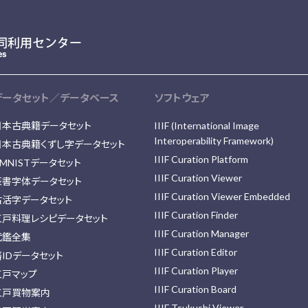
データセット／データベース
ソフトウェア
日本古典籍データセット
IIIF (International Image
Interoperability Framework)
日本古典籍くずし字データセット
IIIF Curation Platform
MNISTデータセット
IIIF Curation Viewer
篆書字体データセット
IIIF Curation Viewer Embedded
古活字データセット
IIIF Curation Finder
江戸料理レシピデータセット
IIIF Curation Manager
武鑑全集
IIIF Curation Editor
藩IDデータセット
IIIF Curation Player
江戸マップ
IIIF Curation Board
江戸買物案内
IIIF Tsukushi Viewer