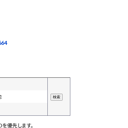
664
他
Dを優先します。