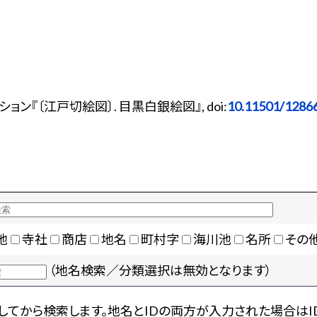
ン『〔江戸切絵図〕. 目黒白銀絵図』, doi:
10.11501/1286
地
寺社
商店
地名
町村字
海川池
名所
その
（地名検索／分類選択は無効となります）
てから検索します。地名とIDの両方が入力された場合はI