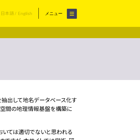
日本語
English
メニュー
名を抽出して地名データベース化す
空間の地理情報基盤を構築に
おいては適切でないと思われる