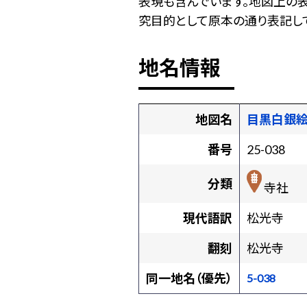
表現も含んでいます。地図上の
究目的として原本の通り表記して
地名情報
地図名
目黒白銀
番号
25-038
分類
寺社
現代語訳
松光寺
翻刻
松光寺
同一地名（優先）
5-038