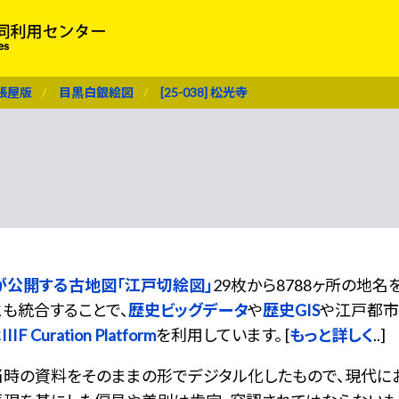
張屋版
目黒白銀絵図
[25-038] 松光寺
が公開する古地図「江戸切絵図」
29枚から8788ヶ所の地
も統合することで、
歴史ビッグデータ
や
歴史GIS
や江戸都市
は
IIIF Curation Platform
を利用しています。 [
もっと詳しく
..]
当時の資料をそのままの形でデジタル化したもので、現代に