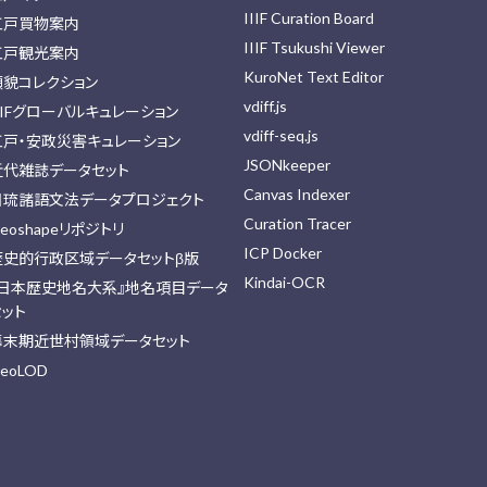
IIIF Curation Board
江戸買物案内
IIIF Tsukushi Viewer
江戸観光案内
KuroNet Text Editor
顔貌コレクション
vdiff.js
IIFグローバルキュレーション
vdiff-seq.js
江戸・安政災害キュレーション
JSONkeeper
近代雑誌データセット
Canvas Indexer
日琉諸語文法データプロジェクト
Curation Tracer
eoshapeリポジトリ
ICP Docker
歴史的行政区域データセットβ版
Kindai-OCR
『日本歴史地名大系』地名項目データ
セット
幕末期近世村領域データセット
eoLOD