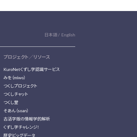
日本語
English
プロジェクト／リソース
KuroNetくずし字認識サービス
みを（miwo）
つくしプロジェクト
つくしチャット
つくし堂
そあん（soan）
古活字版の情報学的解析
くずし字チャレンジ！
歴史ビッグデータ