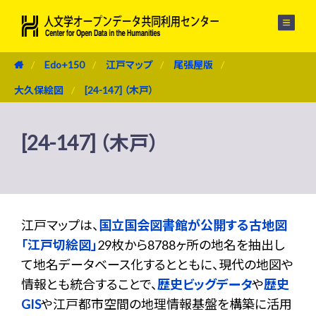
メニュー
Edo+150
江戸マップ
尾張屋版
大久保絵図
[24-147] （木戸）
[24-147] （木戸）
江戸マップは、
国立国会図書館が公開する古地図
「江戸切絵図」
29枚から8788ヶ所の地名を抽出し
て地名データベース化するとともに、現代の地図や
情報とも統合することで、
歴史ビッグデータ
や
歴史
GIS
や江戸都市空間の地理情報基盤を構築に活用