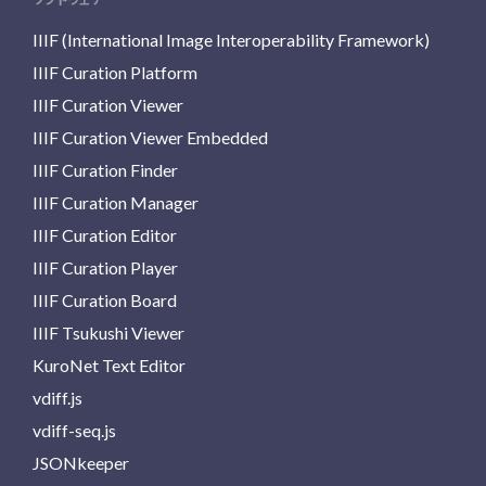
IIIF (International Image Interoperability Framework)
IIIF Curation Platform
IIIF Curation Viewer
IIIF Curation Viewer Embedded
IIIF Curation Finder
IIIF Curation Manager
IIIF Curation Editor
IIIF Curation Player
IIIF Curation Board
IIIF Tsukushi Viewer
KuroNet Text Editor
vdiff.js
vdiff-seq.js
JSONkeeper