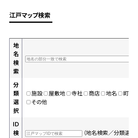
江戸マップ検索
地
名
検
索
分
類
施設
屋敷地
寺社
商店
地名
町村
選
その他
択
ID
検
（地名検索／分類選択