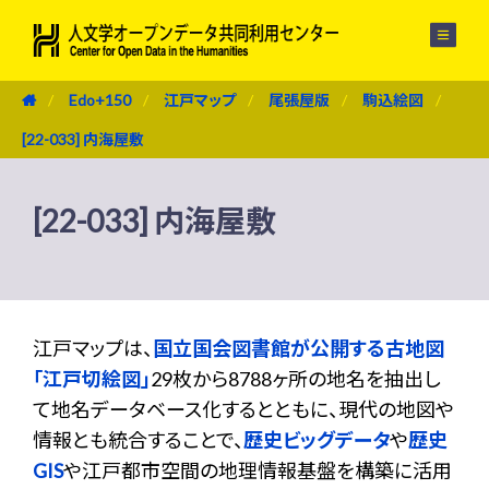
メニュー
Edo+150
江戸マップ
尾張屋版
駒込絵図
[22-033] 内海屋敷
[22-033] 内海屋敷
江戸マップは、
国立国会図書館が公開する古地図
「江戸切絵図」
29枚から8788ヶ所の地名を抽出し
て地名データベース化するとともに、現代の地図や
情報とも統合することで、
歴史ビッグデータ
や
歴史
GIS
や江戸都市空間の地理情報基盤を構築に活用