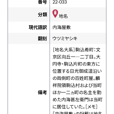
番号
22-033
分類
地名
現代語訳
内海屋敷
翻刻
ウツミヤシキ
［地名大系］駒込肴町：文
京区向丘一―二丁目。大
円寺・駒込片町の東方に
位置する日光御成道沿い
の両側町の百姓町屋。麟
祥院領駒込村および当町
備考
ほか一二ヵ町の名主を勤
めた内海甚左衛門は当町
に居住していた。［メモ］
「内海屋敷」の記載は地名