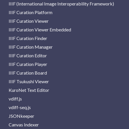
IIIF (International Image Interoperability Framework)
IIIF Curation Platform
IIIF Curation Viewer
IIIF Curation Viewer Embedded
IIIF Curation Finder
IIIF Curation Manager
IIIF Curation Editor
IIIF Curation Player
IIIF Curation Board
IIIF Tsukushi Viewer
KuroNet Text Editor
vdiff.js
vdiff-seq.js
JSONkeeper
Canvas Indexer