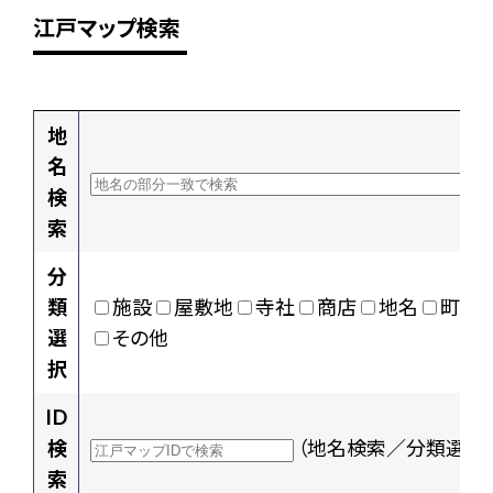
江戸マップ検索
地
名
検
索
分
類
施設
屋敷地
寺社
商店
地名
町村
選
その他
択
ID
検
（地名検索／分類選択
索