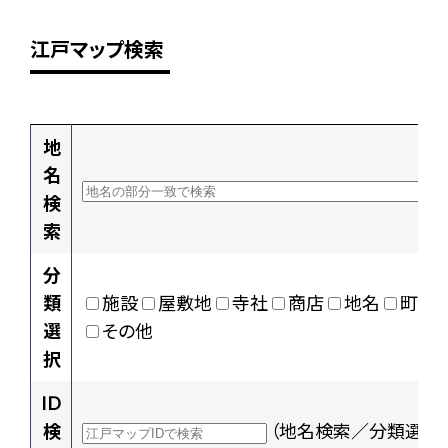
江戸マップ検索
地
名
検
索
分
類
施設
屋敷地
寺社
商店
地名
町村
選
その他
択
ID
検
（地名検索／分類選択