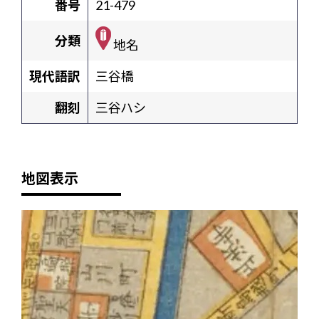
番号
21-479
分類
地名
現代語訳
三谷橋
翻刻
三谷ハシ
地図表示
+
-