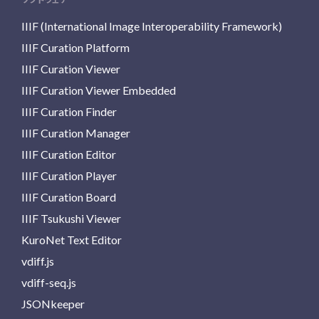
IIIF (International Image Interoperability Framework)
IIIF Curation Platform
IIIF Curation Viewer
IIIF Curation Viewer Embedded
IIIF Curation Finder
IIIF Curation Manager
IIIF Curation Editor
IIIF Curation Player
IIIF Curation Board
IIIF Tsukushi Viewer
KuroNet Text Editor
vdiff.js
vdiff-seq.js
JSONkeeper