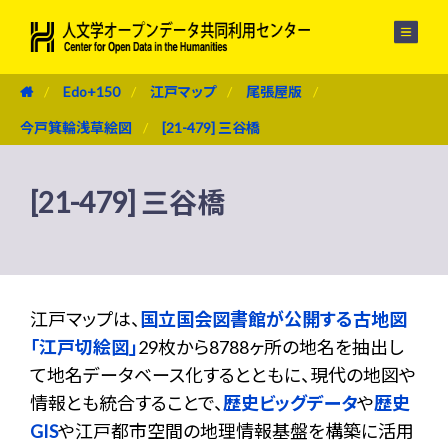
メニュー
Edo+150
江戸マップ
尾張屋版
今戸箕輪浅草絵図
[21-479] 三谷橋
[21-479] 三谷橋
江戸マップは、
国立国会図書館が公開する古地図
「江戸切絵図」
29枚から8788ヶ所の地名を抽出し
て地名データベース化するとともに、現代の地図や
情報とも統合することで、
歴史ビッグデータ
や
歴史
GIS
や江戸都市空間の地理情報基盤を構築に活用