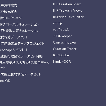
IIIF Curation Board
江戸買物案内
IIIF Tsukushi Viewer
江戸観光案内
KuroNet Text Editor
顔貌コレクション
vdiff.js
IIFグローバルキュレーション
vdiff-seq.js
江戸・安政災害キュレーション
JSONkeeper
近代雑誌データセット
Canvas Indexer
日琉諸語文法データプロジェクト
Curation Tracer
eoshapeリポジトリ
ICP Docker
歴史的行政区域データセットβ版
Kindai-OCR
『日本歴史地名大系』地名項目データ
セット
幕末期近世村領域データセット
eoLOD