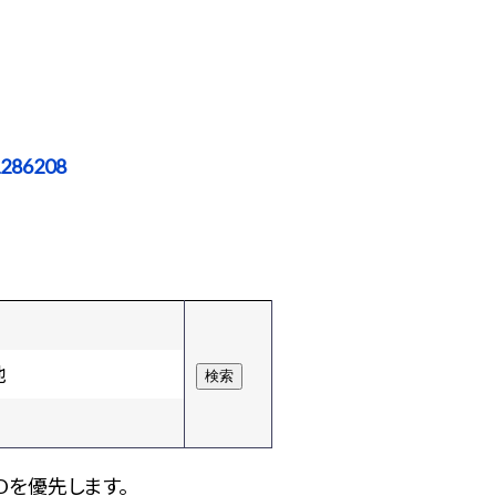
1286208
他
Dを優先します。