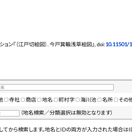
ン『〔江戸切絵図〕. 今戸箕輪浅草絵図』, doi:
10.11501/
地
寺社
商店
地名
町村字
海川池
名所
その
（地名検索／分類選択は無効となります）
てから検索します。地名とIDの両方が入力された場合はI