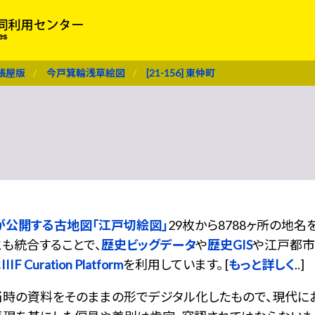
張屋版
今戸箕輪浅草絵図
[21-156] 東仲町
が公開する古地図「江戸切絵図」
29枚から8788ヶ所の地
も統合することで、
歴史ビッグデータ
や
歴史GIS
や江戸都市
は
IIIF Curation Platform
を利用しています。 [
もっと詳しく
..]
当時の資料をそのままの形でデジタル化したもので、現代に