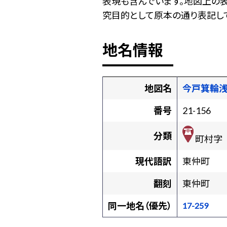
表現も含んでいます。地図上の
究目的として原本の通り表記して
地名情報
地図名
今戸箕輪
番号
21-156
分類
町村字
現代語訳
東仲町
翻刻
東仲町
同一地名（優先）
17-259