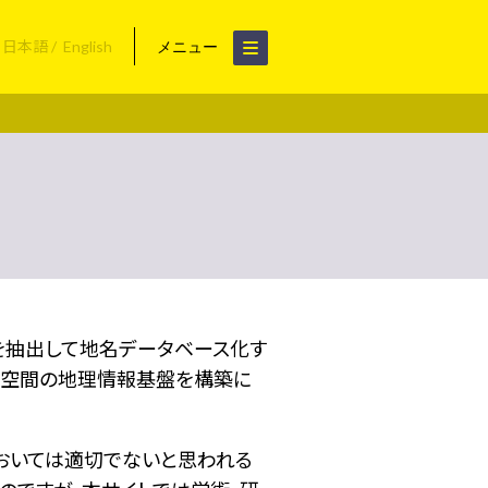
日本語
English
メニュー
名を抽出して地名データベース化す
空間の地理情報基盤を構築に
おいては適切でないと思われる