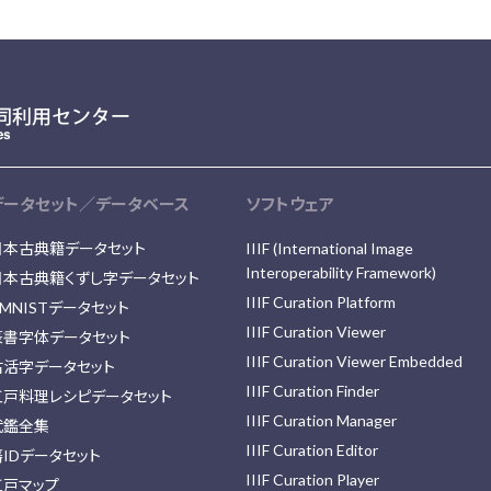
データセット／データベース
ソフトウェア
日本古典籍データセット
IIIF (International Image
Interoperability Framework)
日本古典籍くずし字データセット
IIIF Curation Platform
MNISTデータセット
IIIF Curation Viewer
篆書字体データセット
IIIF Curation Viewer Embedded
古活字データセット
IIIF Curation Finder
江戸料理レシピデータセット
IIIF Curation Manager
武鑑全集
IIIF Curation Editor
藩IDデータセット
IIIF Curation Player
江戸マップ