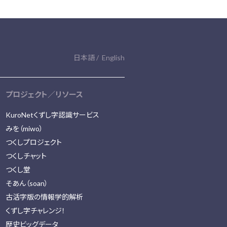
日本語
English
プロジェクト／リソース
KuroNetくずし字認識サービス
みを（miwo）
つくしプロジェクト
つくしチャット
つくし堂
そあん（soan）
古活字版の情報学的解析
くずし字チャレンジ！
歴史ビッグデータ