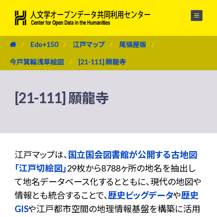
メニュー
Edo+150
江戸マップ
尾張屋版
今戸箕輪浅草絵図
[21-111] 願龍寺
[21-111] 願龍寺
江戸マップは、
国立国会図書館が公開する古地図
「江戸切絵図」
29枚から8788ヶ所の地名を抽出し
て地名データベース化するとともに、現代の地図や
情報とも統合することで、
歴史ビッグデータ
や
歴史
GIS
や江戸都市空間の地理情報基盤を構築に活用