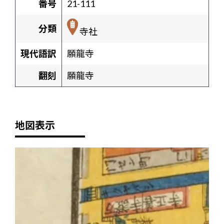
番号
21-111
分類
寺社
現代語訳
願龍寺
翻刻
願龍寺
地図表示
+
-