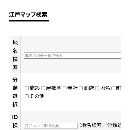
江戸マップ検索
地
名
検
索
分
類
施設
屋敷地
寺社
商店
地名
町村
選
その他
択
ID
検
（地名検索／分類選択