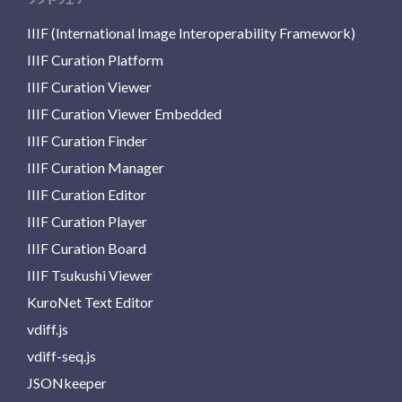
IIIF (International Image Interoperability Framework)
IIIF Curation Platform
IIIF Curation Viewer
IIIF Curation Viewer Embedded
IIIF Curation Finder
IIIF Curation Manager
IIIF Curation Editor
IIIF Curation Player
IIIF Curation Board
IIIF Tsukushi Viewer
KuroNet Text Editor
vdiff.js
vdiff-seq.js
JSONkeeper