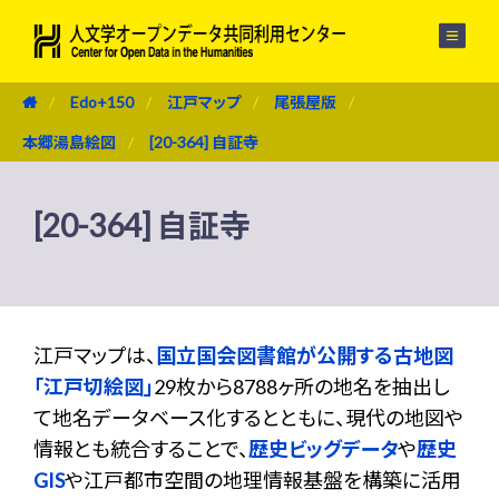
メニュー
Edo+150
江戸マップ
尾張屋版
本郷湯島絵図
[20-364] 自証寺
[20-364] 自証寺
江戸マップは、
国立国会図書館が公開する古地図
「江戸切絵図」
29枚から8788ヶ所の地名を抽出し
て地名データベース化するとともに、現代の地図や
情報とも統合することで、
歴史ビッグデータ
や
歴史
GIS
や江戸都市空間の地理情報基盤を構築に活用