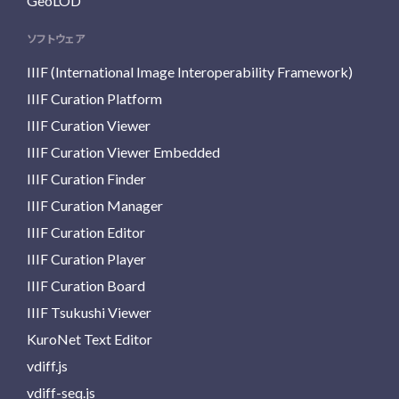
GeoLOD
ソフトウェア
IIIF (International Image Interoperability Framework)
IIIF Curation Platform
IIIF Curation Viewer
IIIF Curation Viewer Embedded
IIIF Curation Finder
IIIF Curation Manager
IIIF Curation Editor
IIIF Curation Player
IIIF Curation Board
IIIF Tsukushi Viewer
KuroNet Text Editor
vdiff.js
vdiff-seq.js