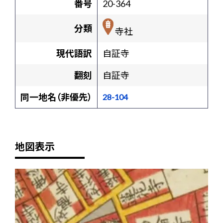
番号
20-364
分類
寺社
現代語訳
自証寺
翻刻
自証寺
同一地名（非優先）
28-104
地図表示
+
-