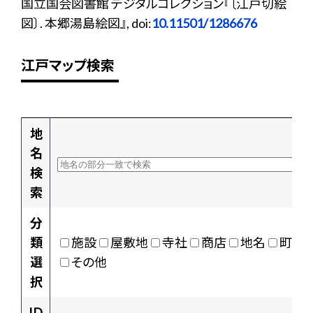
国立国会図書館 デジタルコレクション『〔江戸切絵
図〕. 本郷湯島絵図』, doi:
10.11501/1286676
江戸マップ検索
地
名
検
索
分
類
施設
屋敷地
寺社
商店
地名
町村
選
その他
択
ID