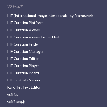
ソフトウェア
IIIF (International Image Interoperability Framework)
IIIF Curation Platform
IIIF Curation Viewer
IIIF Curation Viewer Embedded
IIIF Curation Finder
IIIF Curation Manager
IIIF Curation Editor
IIIF Curation Player
IIIF Curation Board
IIIF Tsukushi Viewer
KuroNet Text Editor
vdiff.js
vdiff-seq.js