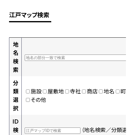
江戸マップ検索
地
名
検
索
分
類
施設
屋敷地
寺社
商店
地名
町村
選
その他
択
ID
検
（地名検索／分類選択