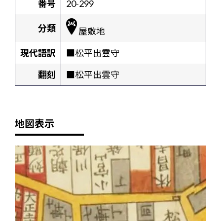
番号
20-299
分類
屋敷地
現代語訳
■松平出雲守
翻刻
■松平出雲守
地図表示
+
-