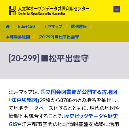
メニュー
Edo+150
江戸マップ
尾張屋版
本郷湯島絵図
[20-299] ■松平出雲守
[20-299] ■松平出雲守
江戸マップは、
国立国会図書館が公開する古地図
「江戸切絵図」
29枚から8788ヶ所の地名を抽出し
て地名データベース化するとともに、現代の地図や
情報とも統合することで、
歴史ビッグデータ
や
歴史
GIS
や江戸都市空間の地理情報基盤を構築に活用