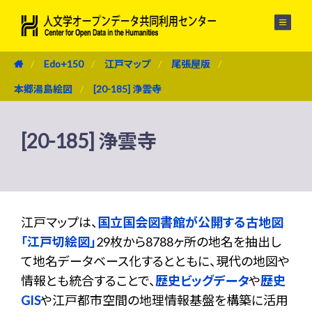
メニュー
Edo+150
江戸マップ
尾張屋版
本郷湯島絵図
[20-185] 浄雲寺
[20-185] 浄雲寺
江戸マップは、
国立国会図書館が公開する古地図
「江戸切絵図」
29枚から8788ヶ所の地名を抽出し
て地名データベース化するとともに、現代の地図や
情報とも統合することで、
歴史ビッグデータ
や
歴史
GIS
や江戸都市空間の地理情報基盤を構築に活用