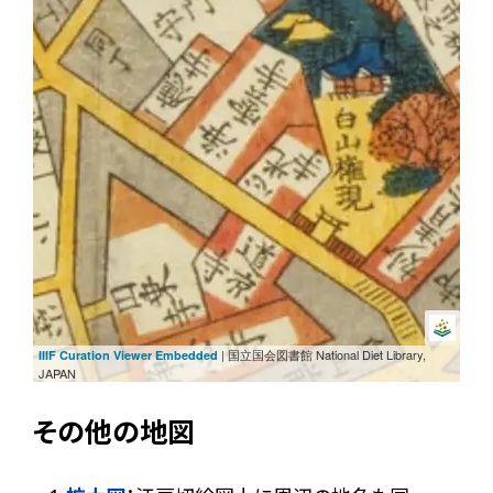
| 国立国会図書館 National Diet Library,
IIIF Curation Viewer Embedded
JAPAN
その他の地図