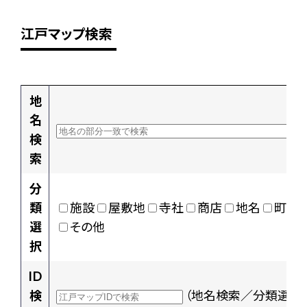
江戸マップ検索
地
名
検
索
分
類
施設
屋敷地
寺社
商店
地名
町村
選
その他
択
ID
検
（地名検索／分類選択