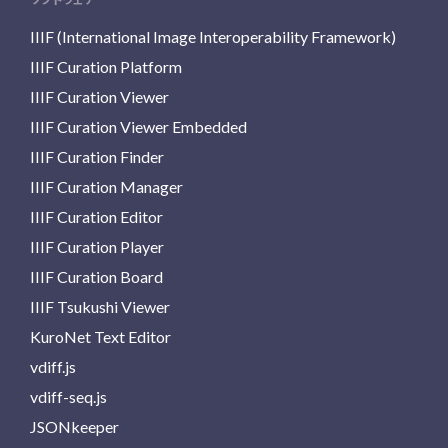
IIIF (International Image Interoperability Framework)
IIIF Curation Platform
IIIF Curation Viewer
IIIF Curation Viewer Embedded
IIIF Curation Finder
IIIF Curation Manager
IIIF Curation Editor
IIIF Curation Player
IIIF Curation Board
IIIF Tsukushi Viewer
KuroNet Text Editor
vdiff.js
vdiff-seq.js
JSONkeeper