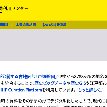
張屋版
本郷湯島絵図
[20-053] 妻恋坂
が公開する古地図「江戸切絵図」
29枚から8788ヶ所の地
も統合することで、
歴史ビッグデータ
や
歴史GIS
や江戸都市
は
IIIF Curation Platform
を利用しています。 [
もっと詳しく
..]
当時の資料をそのままの形でデジタル化したもので、現代に