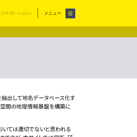
日本語
English
メニュー
名を抽出して地名データベース化す
空間の地理情報基盤を構築に
おいては適切でないと思われる