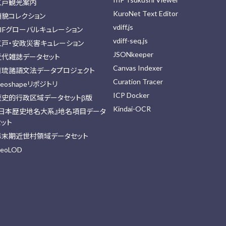
江戸観光案内
KuroNet Text Editor
顔貌コレクション
vdiff.js
IIFグローバルキュレーション
vdiff-seq.js
江戸・安政災害キュレーション
JSONkeeper
近代雑誌データセット
Canvas Indexer
日琉諸語文法データプロジェクト
Curation Tracer
eoshapeリポジトリ
ICP Docker
歴史的行政区域データセットβ版
Kindai-OCR
『日本歴史地名大系』地名項目データ
セット
幕末期近世村領域データセット
eoLOD