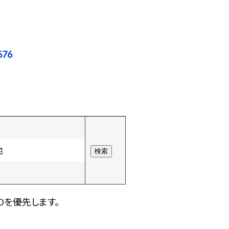
676
他
Dを優先します。