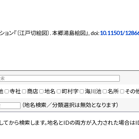
ン『〔江戸切絵図〕. 本郷湯島絵図』, doi:
10.11501/1286
地
寺社
商店
地名
町村字
海川池
名所
その
（地名検索／分類選択は無効となります）
てから検索します。地名とIDの両方が入力された場合はI