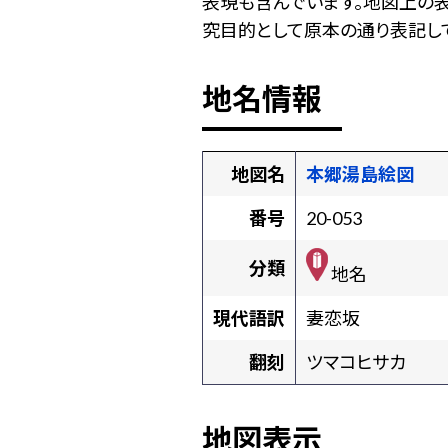
表現も含んでいます。地図上の
究目的として原本の通り表記して
地名情報
地図名
本郷湯島絵図
番号
20-053
分類
地名
現代語訳
妻恋坂
翻刻
ツマコヒサカ
地図表示