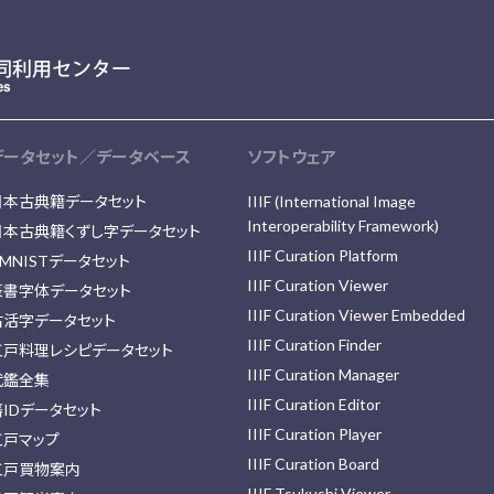
データセット／データベース
ソフトウェア
日本古典籍データセット
IIIF (International Image
Interoperability Framework)
日本古典籍くずし字データセット
IIIF Curation Platform
MNISTデータセット
IIIF Curation Viewer
篆書字体データセット
IIIF Curation Viewer Embedded
古活字データセット
IIIF Curation Finder
江戸料理レシピデータセット
IIIF Curation Manager
武鑑全集
IIIF Curation Editor
藩IDデータセット
IIIF Curation Player
江戸マップ
IIIF Curation Board
江戸買物案内
IIIF Tsukushi Viewer