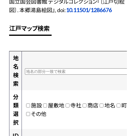
国立国会図書館 デジタルコレクション『〔江戸切絵
図〕. 本郷湯島絵図』, doi:
10.11501/1286676
江戸マップ検索
地
名
検
索
分
類
施設
屋敷地
寺社
商店
地名
町村
選
その他
択
ID