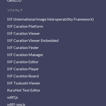
GeoLOD
ソフトウェア
IIIF (International Image Interoperability Framework)
IIIF Curation Platform
IIIF Curation Viewer
IIIF Curation Viewer Embedded
IIIF Curation Finder
IIIF Curation Manager
IIIF Curation Editor
IIIF Curation Player
IIIF Curation Board
IIIF Tsukushi Viewer
KuroNet Text Editor
vdiff.js
vdiff-seq.js