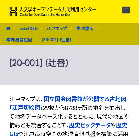
メニュー
Edo+150
江戸マップ
尾張屋版
本郷湯島絵図
[20-001] （辻番）
[20-001] （辻番）
江戸マップは、
国立国会図書館が公開する古地図
「江戸切絵図」
29枚から8788ヶ所の地名を抽出し
て地名データベース化するとともに、現代の地図や
情報とも統合することで、
歴史ビッグデータ
や
歴史
GIS
や江戸都市空間の地理情報基盤を構築に活用