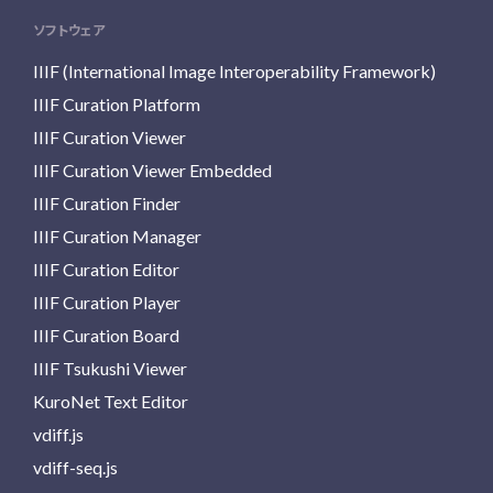
ソフトウェア
IIIF (International Image Interoperability Framework)
IIIF Curation Platform
IIIF Curation Viewer
IIIF Curation Viewer Embedded
IIIF Curation Finder
IIIF Curation Manager
IIIF Curation Editor
IIIF Curation Player
IIIF Curation Board
IIIF Tsukushi Viewer
KuroNet Text Editor
vdiff.js
vdiff-seq.js