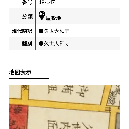
番号
19-147
分類
屋敷地
現代語訳
●久世大和守
翻刻
●久世大和守
地図表示
+
-