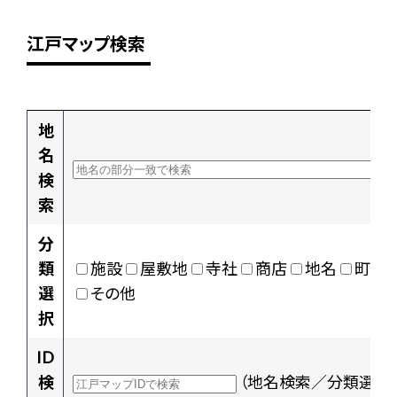
江戸マップ検索
地
名
検
索
分
類
施設
屋敷地
寺社
商店
地名
町村
選
その他
択
ID
検
（地名検索／分類選択