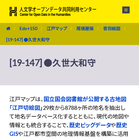
メニュー
Edo+150
江戸マップ
尾張屋版
音羽絵図
[19-147] ●久世大和守
[19-147] ●久世大和守
江戸マップは、
国立国会図書館が公開する古地図
「江戸切絵図」
29枚から8788ヶ所の地名を抽出し
て地名データベース化するとともに、現代の地図や
情報とも統合することで、
歴史ビッグデータ
や
歴史
GIS
や江戸都市空間の地理情報基盤を構築に活用