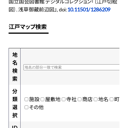
国立国会図書館 デジタルコレクション『〔江戸切絵
図〕. 浅草御蔵前辺図』, doi:
10.11501/1286209
江戸マップ検索
地
名
検
索
分
類
施設
屋敷地
寺社
商店
地名
町村
選
その他
択
ID