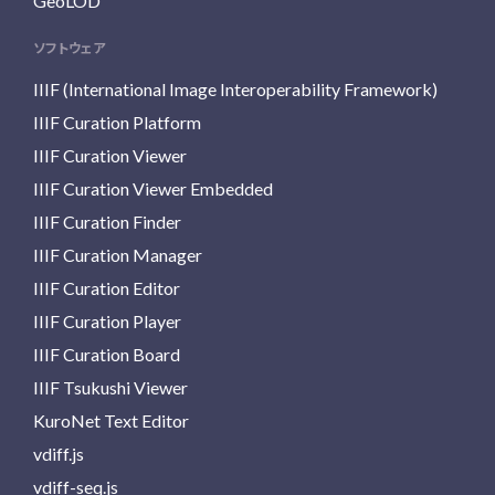
GeoLOD
ソフトウェア
IIIF (International Image Interoperability Framework)
IIIF Curation Platform
IIIF Curation Viewer
IIIF Curation Viewer Embedded
IIIF Curation Finder
IIIF Curation Manager
IIIF Curation Editor
IIIF Curation Player
IIIF Curation Board
IIIF Tsukushi Viewer
KuroNet Text Editor
vdiff.js
vdiff-seq.js