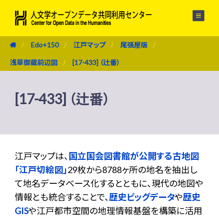
メニュー
Edo+150
江戸マップ
尾張屋版
浅草御蔵前辺図
[17-433] （辻番）
[17-433] （辻番）
江戸マップは、
国立国会図書館が公開する古地図
「江戸切絵図」
29枚から8788ヶ所の地名を抽出し
て地名データベース化するとともに、現代の地図や
情報とも統合することで、
歴史ビッグデータ
や
歴史
GIS
や江戸都市空間の地理情報基盤を構築に活用