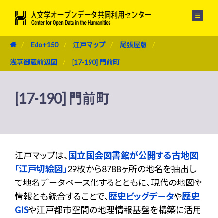
メニュー
Edo+150
江戸マップ
尾張屋版
浅草御蔵前辺図
[17-190] 門前町
[17-190] 門前町
江戸マップは、
国立国会図書館が公開する古地図
「江戸切絵図」
29枚から8788ヶ所の地名を抽出し
て地名データベース化するとともに、現代の地図や
情報とも統合することで、
歴史ビッグデータ
や
歴史
GIS
や江戸都市空間の地理情報基盤を構築に活用