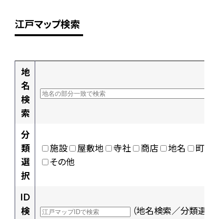
江戸マップ検索
地
名
検
索
分
類
施設
屋敷地
寺社
商店
地名
町村
選
その他
択
ID
検
（地名検索／分類選択