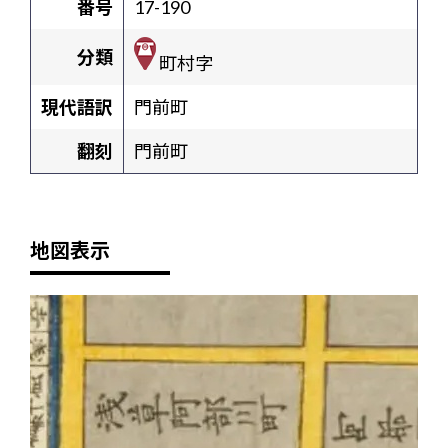
番号
17-190
分類
町村字
現代語訳
門前町
翻刻
門前町
地図表示
+
-