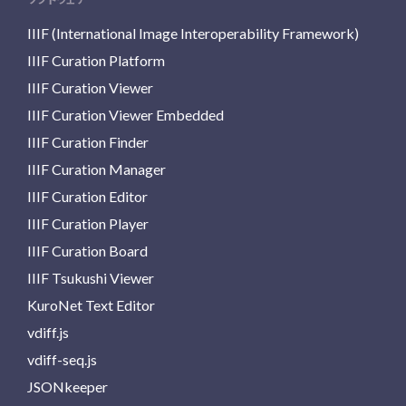
IIIF (International Image Interoperability Framework)
IIIF Curation Platform
IIIF Curation Viewer
IIIF Curation Viewer Embedded
IIIF Curation Finder
IIIF Curation Manager
IIIF Curation Editor
IIIF Curation Player
IIIF Curation Board
IIIF Tsukushi Viewer
KuroNet Text Editor
vdiff.js
vdiff-seq.js
JSONkeeper