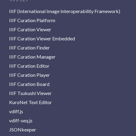
IIIF (International Image Interoperability Framework)
IIIF Curation Platform
IIIF Curation Viewer
IIIF Curation Viewer Embedded
IIIF Curation Finder
IIIF Curation Manager
IIIF Curation Editor
IIIF Curation Player
IIIF Curation Board
IIIF Tsukushi Viewer
KuroNet Text Editor
vdiff.js
vdiff-seq.js
JSONkeeper