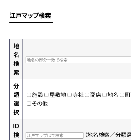
江戸マップ検索
地
名
検
索
分
類
施設
屋敷地
寺社
商店
地名
町村
選
その他
択
ID
検
（地名検索／分類選択