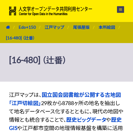
メニュー
Edo+150
江戸マップ
尾張屋版
本所絵図
[16-480] （辻番）
[16-480] （辻番）
江戸マップは、
国立国会図書館が公開する古地図
「江戸切絵図」
29枚から8788ヶ所の地名を抽出し
て地名データベース化するとともに、現代の地図や
情報とも統合することで、
歴史ビッグデータ
や
歴史
GIS
や江戸都市空間の地理情報基盤を構築に活用