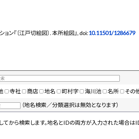
『〔江戸切絵図〕. 本所絵図』, doi:
10.11501/1286679
地
寺社
商店
地名
町村字
海川池
名所
その
（地名検索／分類選択は無効となります）
てから検索します。地名とIDの両方が入力された場合はI