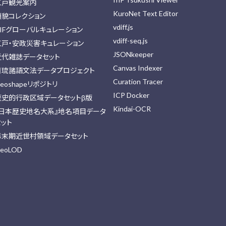
江戸観光案内
KuroNet Text Editor
顔貌コレクション
vdiff.js
IIFグローバルキュレーション
vdiff-seq.js
江戸・安政災害キュレーション
JSONkeeper
近代雑誌データセット
Canvas Indexer
日琉諸語文法データプロジェクト
Curation Tracer
eoshapeリポジトリ
ICP Docker
歴史的行政区域データセットβ版
Kindai-OCR
『日本歴史地名大系』地名項目データ
セット
幕末期近世村領域データセット
eoLOD