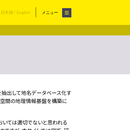
日本語
English
メニュー
名を抽出して地名データベース化す
空間の地理情報基盤を構築に
おいては適切でないと思われる