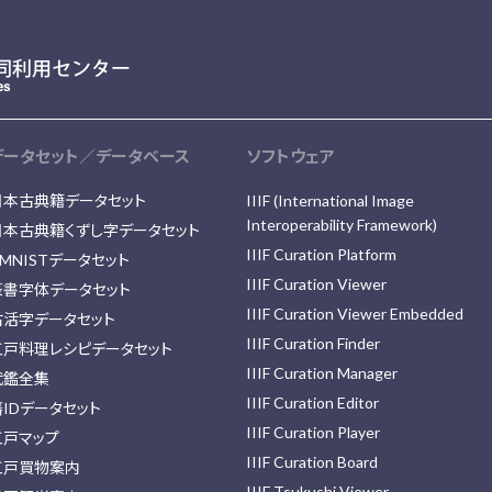
データセット／データベース
ソフトウェア
日本古典籍データセット
IIIF (International Image
Interoperability Framework)
日本古典籍くずし字データセット
IIIF Curation Platform
MNISTデータセット
IIIF Curation Viewer
篆書字体データセット
IIIF Curation Viewer Embedded
古活字データセット
IIIF Curation Finder
江戸料理レシピデータセット
IIIF Curation Manager
武鑑全集
IIIF Curation Editor
藩IDデータセット
IIIF Curation Player
江戸マップ
IIIF Curation Board
江戸買物案内
IIIF Tsukushi Viewer