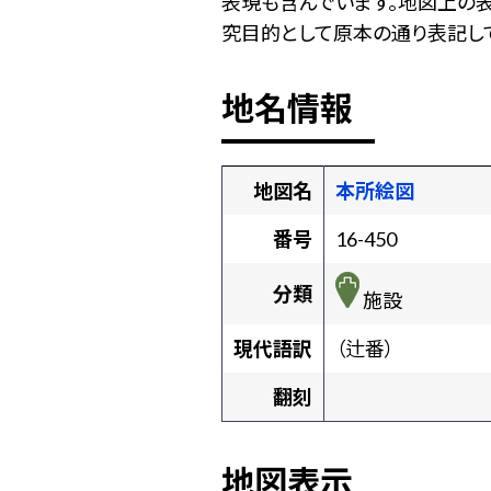
表現も含んでいます。地図上の
究目的として原本の通り表記して
地名情報
地図名
本所絵図
番号
16-450
分類
施設
現代語訳
（辻番）
翻刻
地図表示