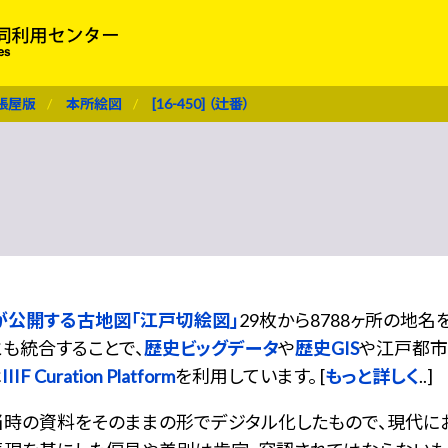
張屋版
本所絵図
[16-450] （辻番）
が公開する古地図「江戸切絵図」
29枚から8788ヶ所の地
も統合することで、
歴史ビッグデータ
や
歴史GIS
や江戸都市
は
IIIF Curation Platform
を利用しています。 [
もっと詳しく
..]
当時の資料をそのままの形でデジタル化したもので、現代に