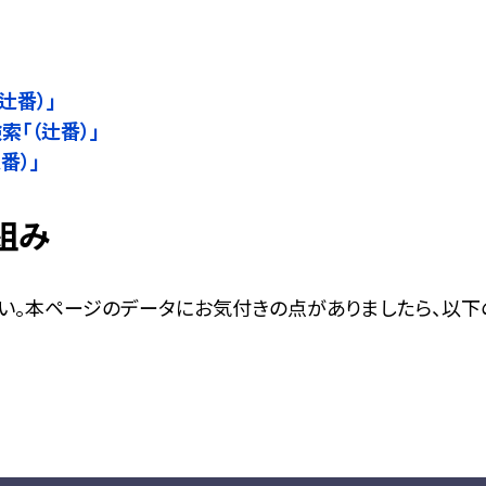
」
辻番）」
検索「（辻番）」
番）」
組み
い。本ページのデータにお気付きの点がありましたら、以