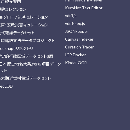
江戸観光案内
KuroNet Text Editor
顔貌コレクション
vdiff.js
IIFグローバルキュレーション
vdiff-seq.js
江戸・安政災害キュレーション
JSONkeeper
近代雑誌データセット
Canvas Indexer
日琉諸語文法データプロジェクト
Curation Tracer
eoshapeリポジトリ
ICP Docker
歴史的行政区域データセットβ版
Kindai-OCR
『日本歴史地名大系』地名項目データ
セット
幕末期近世村領域データセット
eoLOD