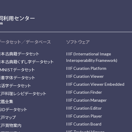
データセット／データベース
ソフトウェア
日本古典籍データセット
IIIF (International Image
Interoperability Framework)
日本古典籍くずし字データセット
IIIF Curation Platform
MNISTデータセット
IIIF Curation Viewer
篆書字体データセット
IIIF Curation Viewer Embedded
古活字データセット
IIIF Curation Finder
江戸料理レシピデータセット
IIIF Curation Manager
武鑑全集
IIIF Curation Editor
藩IDデータセット
IIIF Curation Player
江戸マップ
IIIF Curation Board
江戸買物案内
IIIF Tsukushi Viewer