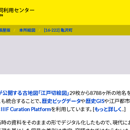
張屋版
本所絵図
[16-222] 亀沢町
が公開する古地図「江戸切絵図」
29枚から8788ヶ所の地
も統合することで、
歴史ビッグデータ
や
歴史GIS
や江戸都市
は
IIIF Curation Platform
を利用しています。 [
もっと詳しく
..]
当時の資料をそのままの形でデジタル化したもので、現代に