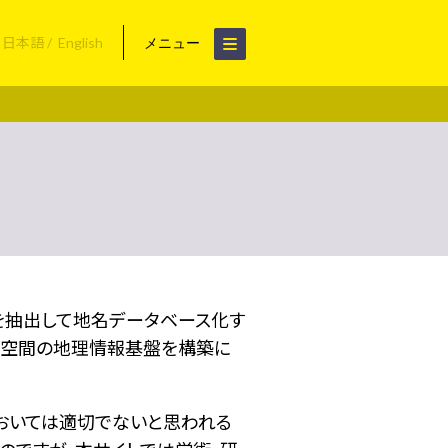
日本語
English
メニュー
名を抽出して地名データベース化す
空間の地理情報基盤を構築に
おいては適切でないと思われる