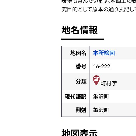
表現も含んでいます。地図上の
究目的として原本の通り表記して
地名情報
地図名
本所絵図
番号
16-222
分類
町村字
現代語訳
亀沢町
翻刻
亀沢町
地図表示