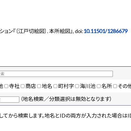
『〔江戸切絵図〕. 本所絵図』, doi:
10.11501/1286679
地
寺社
商店
地名
町村字
海川池
名所
その
（地名検索／分類選択は無効となります）
てから検索します。地名とIDの両方が入力された場合はI