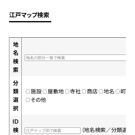
江戸マップ検索
地
名
検
索
分
類
施設
屋敷地
寺社
商店
地名
町村
選
その他
択
ID
検
（地名検索／分類選択