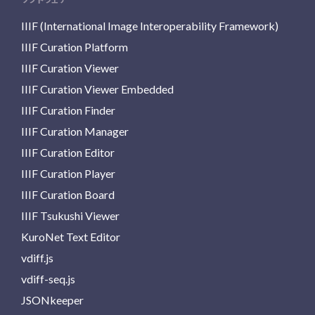
IIIF (International Image Interoperability Framework)
IIIF Curation Platform
IIIF Curation Viewer
IIIF Curation Viewer Embedded
IIIF Curation Finder
IIIF Curation Manager
IIIF Curation Editor
IIIF Curation Player
IIIF Curation Board
IIIF Tsukushi Viewer
KuroNet Text Editor
vdiff.js
vdiff-seq.js
JSONkeeper