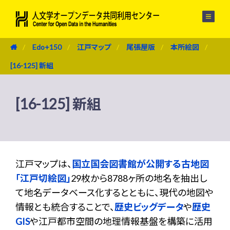
メニュー
Edo+150
江戸マップ
尾張屋版
本所絵図
[16-125] 新組
[16-125] 新組
江戸マップは、
国立国会図書館が公開する古地図
「江戸切絵図」
29枚から8788ヶ所の地名を抽出し
て地名データベース化するとともに、現代の地図や
情報とも統合することで、
歴史ビッグデータ
や
歴史
GIS
や江戸都市空間の地理情報基盤を構築に活用