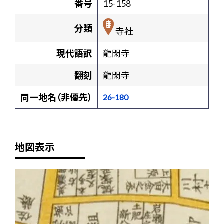
番号
15-158
分類
寺社
現代語訳
龍閑寺
翻刻
龍閑寺
同一地名（非優先）
26-180
地図表示
+
-