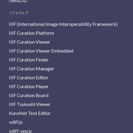
GeoLOD
ソフトウェア
IIIF (International Image Interoperability Framework)
IIIF Curation Platform
IIIF Curation Viewer
IIIF Curation Viewer Embedded
IIIF Curation Finder
IIIF Curation Manager
IIIF Curation Editor
IIIF Curation Player
IIIF Curation Board
IIIF Tsukushi Viewer
KuroNet Text Editor
vdiff.js
vdiff-seq.js