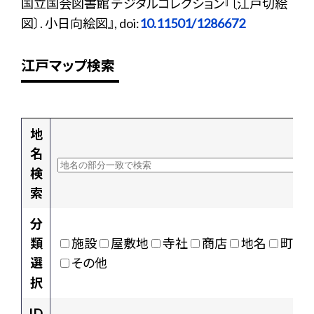
国立国会図書館 デジタルコレクション『〔江戸切絵
図〕. 小日向絵図』, doi:
10.11501/1286672
江戸マップ検索
地
名
検
索
分
類
施設
屋敷地
寺社
商店
地名
町村
選
その他
択
ID