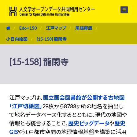
メニュー
Edo+150
江戸マップ
尾張屋版
小日向絵図
[15-158] 龍閑寺
[15-158] 龍閑寺
江戸マップは、
国立国会図書館が公開する古地図
「江戸切絵図」
29枚から8788ヶ所の地名を抽出し
て地名データベース化するとともに、現代の地図や
情報とも統合することで、
歴史ビッグデータ
や
歴史
GIS
や江戸都市空間の地理情報基盤を構築に活用