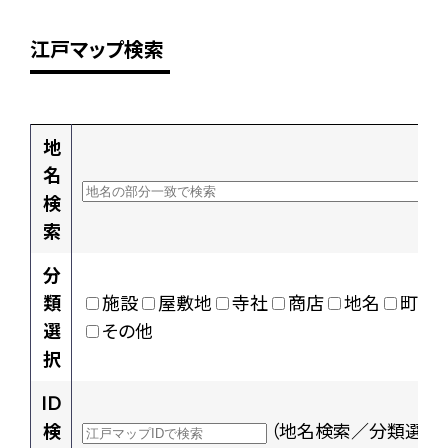
江戸マップ検索
地
名
検
索
分
類
施設
屋敷地
寺社
商店
地名
町村
選
その他
択
ID
検
（地名検索／分類選択