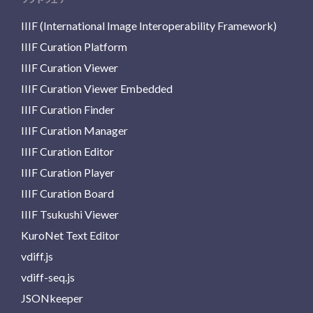
IIIF (International Image Interoperability Framework)
IIIF Curation Platform
IIIF Curation Viewer
IIIF Curation Viewer Embedded
IIIF Curation Finder
IIIF Curation Manager
IIIF Curation Editor
IIIF Curation Player
IIIF Curation Board
IIIF Tsukushi Viewer
KuroNet Text Editor
vdiff.js
vdiff-seq.js
JSONkeeper