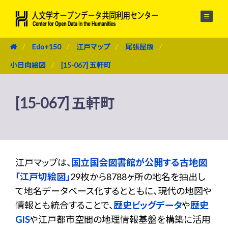
メニュー
Edo+150
江戸マップ
尾張屋版
小日向絵図
[15-067] 五軒町
[15-067] 五軒町
江戸マップは、
国立国会図書館が公開する古地図
「江戸切絵図」
29枚から8788ヶ所の地名を抽出し
て地名データベース化するとともに、現代の地図や
情報とも統合することで、
歴史ビッグデータ
や
歴史
GIS
や江戸都市空間の地理情報基盤を構築に活用