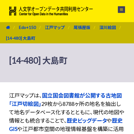
メニュー
Edo+150
江戸マップ
尾張屋版
深川絵図
[14-480] 大島町
[14-480] 大島町
江戸マップは、
国立国会図書館が公開する古地図
「江戸切絵図」
29枚から8788ヶ所の地名を抽出し
て地名データベース化するとともに、現代の地図や
情報とも統合することで、
歴史ビッグデータ
や
歴史
GIS
や江戸都市空間の地理情報基盤を構築に活用