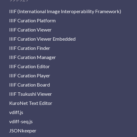
IIIF (International Image Interoperability Framework)
IIIF Curation Platform
IIIF Curation Viewer
IIIF Curation Viewer Embedded
IIIF Curation Finder
IIIF Curation Manager
IIIF Curation Editor
IIIF Curation Player
IIIF Curation Board
IIIF Tsukushi Viewer
KuroNet Text Editor
vdiff.js
vdiff-seq.js
JSONkeeper