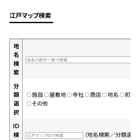
江戸マップ検索
地
名
検
索
分
類
施設
屋敷地
寺社
商店
地名
町村
選
その他
択
ID
検
（地名検索／分類選択