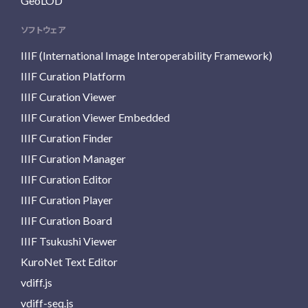
GeoLOD
ソフトウェア
IIIF (International Image Interoperability Framework)
IIIF Curation Platform
IIIF Curation Viewer
IIIF Curation Viewer Embedded
IIIF Curation Finder
IIIF Curation Manager
IIIF Curation Editor
IIIF Curation Player
IIIF Curation Board
IIIF Tsukushi Viewer
KuroNet Text Editor
vdiff.js
vdiff-seq.js