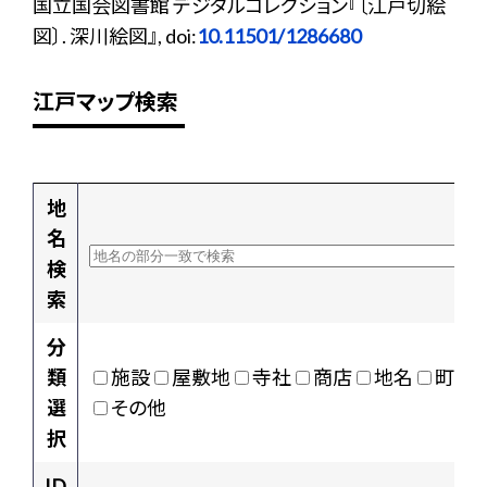
国立国会図書館 デジタルコレクション『〔江戸切絵
図〕. 深川絵図』, doi:
10.11501/1286680
江戸マップ検索
地
名
検
索
分
類
施設
屋敷地
寺社
商店
地名
町村
選
その他
択
ID