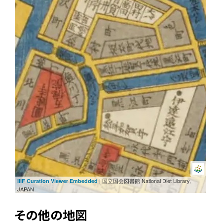
| 国立国会図書館 National Diet Library,
IIIF Curation Viewer Embedded
JAPAN
その他の地図