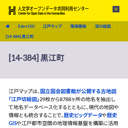
メニュー
Edo+150
江戸マップ
尾張屋版
深川絵図
[14-384] 黒江町
[14-384] 黒江町
江戸マップは、
国立国会図書館が公開する古地図
「江戸切絵図」
29枚から8788ヶ所の地名を抽出し
て地名データベース化するとともに、現代の地図や
情報とも統合することで、
歴史ビッグデータ
や
歴史
GIS
や江戸都市空間の地理情報基盤を構築に活用