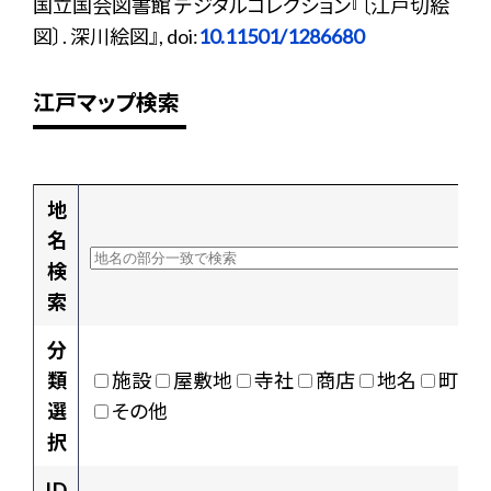
国立国会図書館 デジタルコレクション『〔江戸切絵
図〕. 深川絵図』, doi:
10.11501/1286680
江戸マップ検索
地
名
検
索
分
類
施設
屋敷地
寺社
商店
地名
町村
選
その他
択
ID