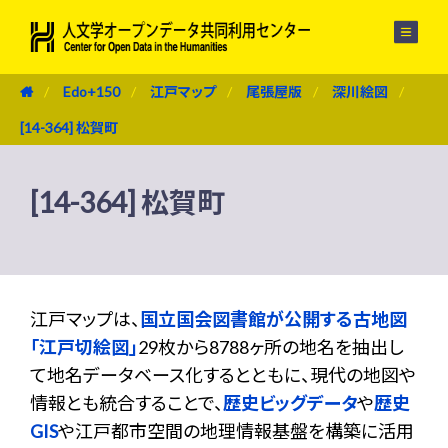
メニュー
Edo+150
江戸マップ
尾張屋版
深川絵図
[14-364] 松賀町
[14-364] 松賀町
江戸マップは、
国立国会図書館が公開する古地図
「江戸切絵図」
29枚から8788ヶ所の地名を抽出し
て地名データベース化するとともに、現代の地図や
情報とも統合することで、
歴史ビッグデータ
や
歴史
GIS
や江戸都市空間の地理情報基盤を構築に活用