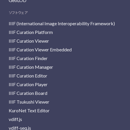
GeoLOD
ソフトウェア
IIIF (International Image Interoperability Framework)
IIIF Curation Platform
IIIF Curation Viewer
IIIF Curation Viewer Embedded
IIIF Curation Finder
IIIF Curation Manager
IIIF Curation Editor
IIIF Curation Player
IIIF Curation Board
IIIF Tsukushi Viewer
KuroNet Text Editor
vdiff.js
vdiff-seq.js