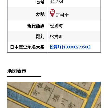
番号
14-364
分類
町村字
現代語訳
松賀町
翻刻
松賀町
日本歴史地名大系
松賀町 [130000293500]
地図表示
+
-