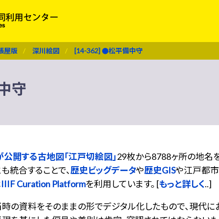
張屋版
深川絵図
[14-362] ●松平備中守
備中守
が公開する古地図「江戸切絵図」
29枚から8788ヶ所の地
も統合することで、
歴史ビッグデータ
や
歴史GIS
や江戸都市
は
IIIF Curation Platform
を利用しています。 [
もっと詳しく
..]
当時の資料をそのままの形でデジタル化したもので、現代に