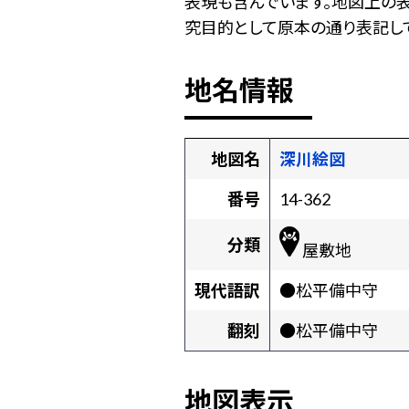
表現も含んでいます。地図上の
究目的として原本の通り表記して
地名情報
地図名
深川絵図
番号
14-362
分類
屋敷地
現代語訳
●松平備中守
翻刻
●松平備中守
地図表示