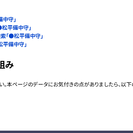
備中守」
●松平備中守」
名検索「●松平備中守」
●松平備中守」
組み
い。本ページのデータにお気付きの点がありましたら、以