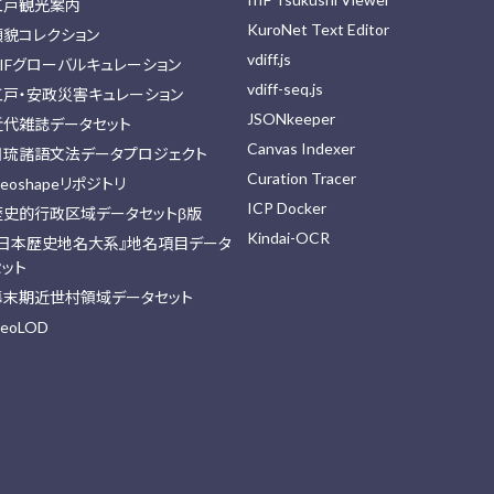
江戸観光案内
KuroNet Text Editor
顔貌コレクション
vdiff.js
IIFグローバルキュレーション
vdiff-seq.js
江戸・安政災害キュレーション
JSONkeeper
近代雑誌データセット
Canvas Indexer
日琉諸語文法データプロジェクト
Curation Tracer
eoshapeリポジトリ
ICP Docker
歴史的行政区域データセットβ版
Kindai-OCR
『日本歴史地名大系』地名項目データ
セット
幕末期近世村領域データセット
eoLOD