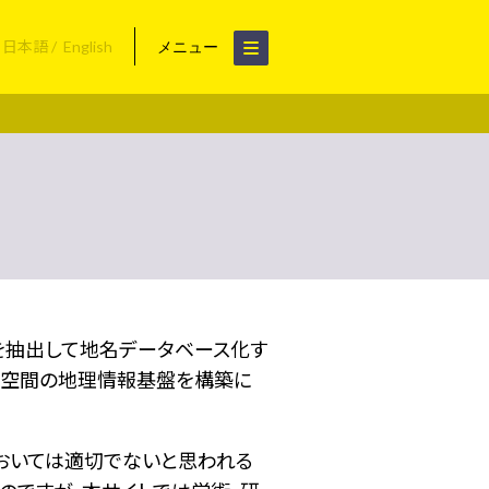
日本語
English
メニュー
名を抽出して地名データベース化す
空間の地理情報基盤を構築に
おいては適切でないと思われる