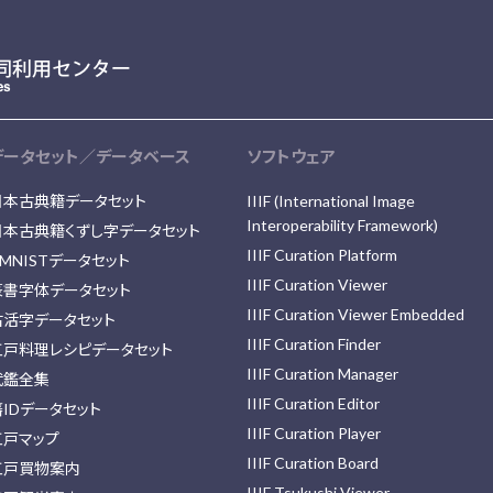
データセット／データベース
ソフトウェア
日本古典籍データセット
IIIF (International Image
Interoperability Framework)
日本古典籍くずし字データセット
IIIF Curation Platform
MNISTデータセット
IIIF Curation Viewer
篆書字体データセット
IIIF Curation Viewer Embedded
古活字データセット
IIIF Curation Finder
江戸料理レシピデータセット
IIIF Curation Manager
武鑑全集
IIIF Curation Editor
藩IDデータセット
IIIF Curation Player
江戸マップ
IIIF Curation Board
江戸買物案内
IIIF Tsukushi Viewer