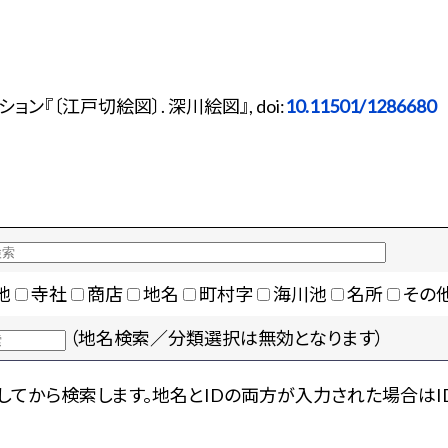
『〔江戸切絵図〕. 深川絵図』, doi:
10.11501/1286680
地
寺社
商店
地名
町村字
海川池
名所
その
（地名検索／分類選択は無効となります）
てから検索します。地名とIDの両方が入力された場合はI