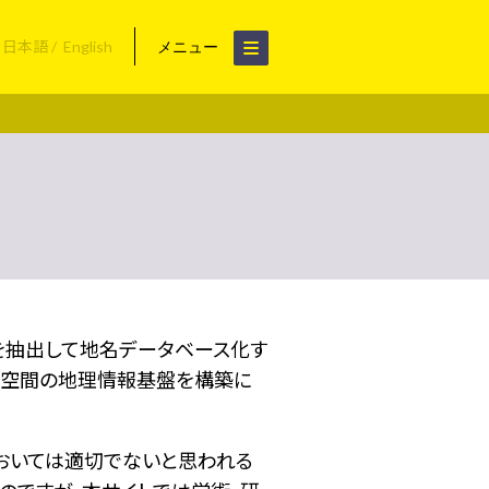
日本語
English
メニュー
名を抽出して地名データベース化す
空間の地理情報基盤を構築に
おいては適切でないと思われる