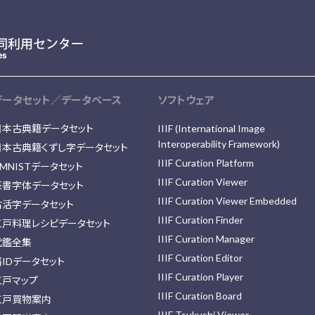
データセット／データベース
ソフトウェア
日本古典籍データセット
IIIF (International Image
Interoperability Framework)
日本古典籍くずし字データセット
IIIF Curation Platform
MNISTデータセット
IIIF Curation Viewer
篆書字体データセット
IIIF Curation Viewer Embedded
古活字データセット
IIIF Curation Finder
江戸料理レシピデータセット
IIIF Curation Manager
武鑑全集
IIIF Curation Editor
藩IDデータセット
IIIF Curation Player
江戸マップ
IIIF Curation Board
江戸買物案内
IIIF Tsukushi Viewer