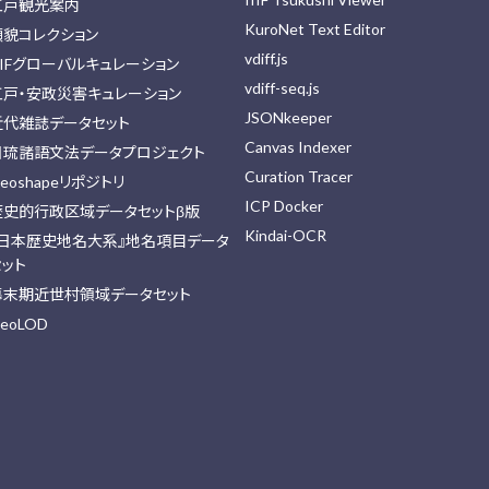
江戸観光案内
KuroNet Text Editor
顔貌コレクション
vdiff.js
IIFグローバルキュレーション
vdiff-seq.js
江戸・安政災害キュレーション
JSONkeeper
近代雑誌データセット
Canvas Indexer
日琉諸語文法データプロジェクト
Curation Tracer
eoshapeリポジトリ
ICP Docker
歴史的行政区域データセットβ版
Kindai-OCR
『日本歴史地名大系』地名項目データ
セット
幕末期近世村領域データセット
eoLOD