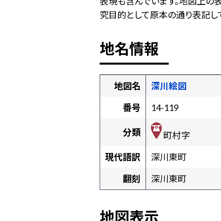
表現も含んでいます。地図上の
究目的として原本の通り表記して
地名情報
地図名
深川絵図
番号
14-119
分類
町村字
現代語訳
深川東町
翻刻
深川東町
地図表示