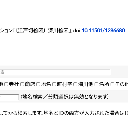
『〔江戸切絵図〕. 深川絵図』, doi:
10.11501/1286680
地
寺社
商店
地名
町村字
海川池
名所
その
（地名検索／分類選択は無効となります）
てから検索します。地名とIDの両方が入力された場合はI