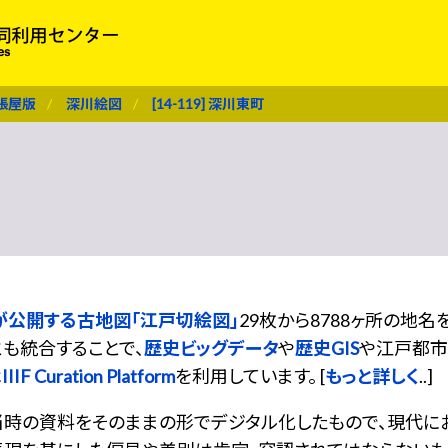
張屋版
深川絵図
[14-119] 深川東町
が公開する古地図「江戸切絵図」
29枚から8788ヶ所の地
も統合することで、
歴史ビッグデータ
や
歴史GIS
や江戸都市
は
IIIF Curation Platform
を利用しています。 [
もっと詳しく
..]
当時の資料をそのままの形でデジタル化したもので、現代に