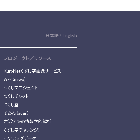
日本語
English
プロジェクト／リソース
KuroNetくずし字認識サービス
みを（miwo）
つくしプロジェクト
つくしチャット
つくし堂
そあん（soan）
古活字版の情報学的解析
くずし字チャレンジ！
歴史ビッグデータ