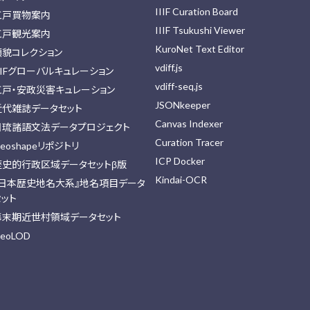
IIIF Curation Board
江戸買物案内
IIIF Tsukushi Viewer
江戸観光案内
KuroNet Text Editor
顔貌コレクション
vdiff.js
IIFグローバルキュレーション
vdiff-seq.js
江戸・安政災害キュレーション
JSONkeeper
近代雑誌データセット
Canvas Indexer
日琉諸語文法データプロジェクト
Curation Tracer
eoshapeリポジトリ
ICP Docker
歴史的行政区域データセットβ版
Kindai-OCR
『日本歴史地名大系』地名項目データ
セット
幕末期近世村領域データセット
eoLOD