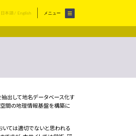
日本語
English
メニュー
名を抽出して地名データベース化す
空間の地理情報基盤を構築に
おいては適切でないと思われる