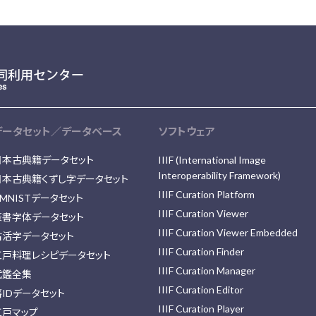
データセット／データベース
ソフトウェア
日本古典籍データセット
IIIF (International Image
Interoperability Framework)
日本古典籍くずし字データセット
IIIF Curation Platform
MNISTデータセット
IIIF Curation Viewer
篆書字体データセット
IIIF Curation Viewer Embedded
古活字データセット
IIIF Curation Finder
江戸料理レシピデータセット
IIIF Curation Manager
武鑑全集
IIIF Curation Editor
藩IDデータセット
IIIF Curation Player
江戸マップ