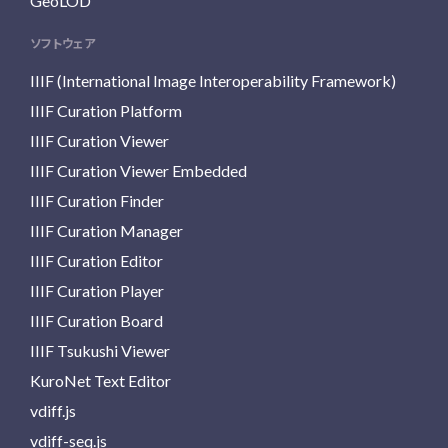
GeoLOD
ソフトウェア
IIIF (International Image Interoperability Framework)
IIIF Curation Platform
IIIF Curation Viewer
IIIF Curation Viewer Embedded
IIIF Curation Finder
IIIF Curation Manager
IIIF Curation Editor
IIIF Curation Player
IIIF Curation Board
IIIF Tsukushi Viewer
KuroNet Text Editor
vdiff.js
vdiff-seq.js