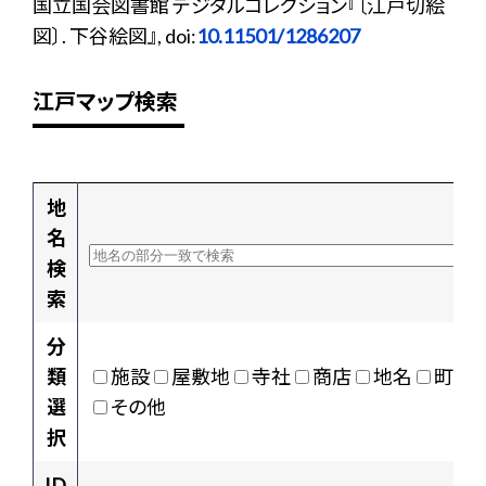
国立国会図書館 デジタルコレクション『〔江戸切絵
図〕. 下谷絵図』, doi:
10.11501/1286207
江戸マップ検索
地
名
検
索
分
類
施設
屋敷地
寺社
商店
地名
町村
選
その他
択
ID