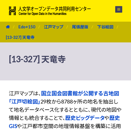
メニュー
Edo+150
江戸マップ
尾張屋版
下谷絵図
[13-327] 天竜寺
[13-327] 天竜寺
江戸マップは、
国立国会図書館が公開する古地図
「江戸切絵図」
29枚から8788ヶ所の地名を抽出し
て地名データベース化するとともに、現代の地図や
情報とも統合することで、
歴史ビッグデータ
や
歴史
GIS
や江戸都市空間の地理情報基盤を構築に活用