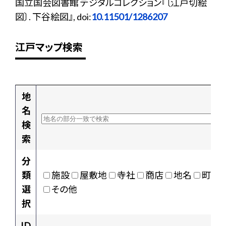
国立国会図書館 デジタルコレクション『〔江戸切絵
図〕. 下谷絵図』, doi:
10.11501/1286207
江戸マップ検索
地
名
検
索
分
類
施設
屋敷地
寺社
商店
地名
町村
選
その他
択
ID