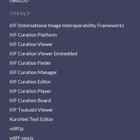
GeoLOD
ソフトウェア
IIIF (International Image Interoperability Framework)
IIIF Curation Platform
IIIF Curation Viewer
IIIF Curation Viewer Embedded
IIIF Curation Finder
IIIF Curation Manager
IIIF Curation Editor
IIIF Curation Player
IIIF Curation Board
IIIF Tsukushi Viewer
KuroNet Text Editor
vdiff.js
vdiff-seq.js