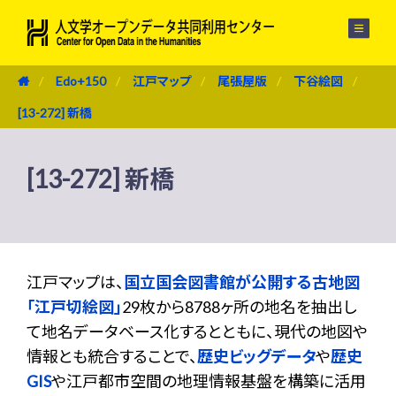
メニュー
Edo+150
江戸マップ
尾張屋版
下谷絵図
[13-272] 新橋
[13-272] 新橋
江戸マップは、
国立国会図書館が公開する古地図
「江戸切絵図」
29枚から8788ヶ所の地名を抽出し
て地名データベース化するとともに、現代の地図や
情報とも統合することで、
歴史ビッグデータ
や
歴史
GIS
や江戸都市空間の地理情報基盤を構築に活用