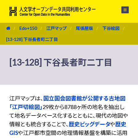
メニュー
Edo+150
江戸マップ
尾張屋版
下谷絵図
[13-128] 下谷長者町二丁目
[13-128] 下谷長者町二丁目
江戸マップは、
国立国会図書館が公開する古地図
「江戸切絵図」
29枚から8788ヶ所の地名を抽出し
て地名データベース化するとともに、現代の地図や
情報とも統合することで、
歴史ビッグデータ
や
歴史
GIS
や江戸都市空間の地理情報基盤を構築に活用