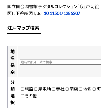
国立国会図書館 デジタルコレクション『〔江戸切絵
図〕. 下谷絵図』, doi:
10.11501/1286207
江戸マップ検索
地
名
検
索
分
類
施設
屋敷地
寺社
商店
地名
町村
選
その他
択