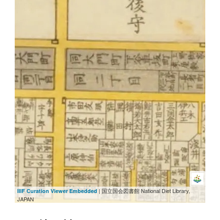
| 国立国会図書館 National Diet Library,
IIIF Curation Viewer Embedded
JAPAN